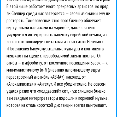
В этой нише работает много прекрасных артистов, но вряд
ли Слепнер среди них затеряется — своей изюминки ему не
растерять. Тяжеловесный этно-прог Слепнер облегчает
виртуозными пассажами на маримбе, даже в латино
умудряется интегрировать капельку еврейской печали, и с
легкостью жонглирует цитатами из классиков. Начиная с
«Посвящения Баху», музыкальные культуры и континенты
мелькают на сцене с невообразимой элегантностью. От
самбы — к афробиту, от космичного посвящения Бьорк — к
минималистичному lo-fi (внезапно напомнившему вдруг
перестроечный ансамбль «АВИА»), наконец, от
«Апокалипсиса» к «Ангелу». И все убедительно. Не совсем
удался разве что «молдавский» сет, - уж слишком близко
там заядлые интерпретаторы подошли к корневой музыке,
которая на столь короткой дистанции всегда выигрывает.