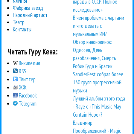
КЛИПЫ
парады в СССР. Полное
Фабрика звезд
исследование»
Народный артист
В чем проблема с чартами
Театр
и что делать с
Контакты
музыкальным ИИ?
Обзор киноновинок:
Одиссея, День
Читать Гуру Кена:
разоблачения, Смерть
Википедия
Робин Гуда и Братик
RSS
SandlerFest собрал более
Твиттер
130 групп прогрессивной
ЖЖ
музыки
Facebook
Лучший альбом этого года
Telegram
- Raye с «This Music May
Contain Hope»?
Владимир
Преображенский - Magic