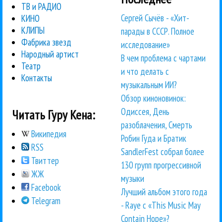
ТВ и РАДИО
Сергей Сычёв - «Хит-
КИНО
КЛИПЫ
парады в СССР. Полное
Фабрика звезд
исследование»
Народный артист
В чем проблема с чартами
Театр
и что делать с
Контакты
музыкальным ИИ?
Обзор киноновинок:
Одиссея, День
Читать Гуру Кена:
разоблачения, Смерть
Википедия
Робин Гуда и Братик
RSS
SandlerFest собрал более
Твиттер
130 групп прогрессивной
ЖЖ
музыки
Facebook
Лучший альбом этого года
Telegram
- Raye с «This Music May
Contain Hope»?