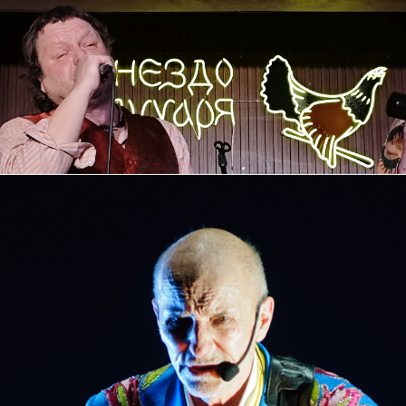
 всегда казалось, что все понимают природу Мамонова, его скомо
 Петра Мамонова "Досуги-буги". Аж 36 каверов на Мамонова. Я посл
ыт-Компота» Вадим Степанцов соз
Петр Мамонов
Рецензии
Рок
16 / 04 / 2026
трибьюта
к можно было не понять Петра Мамонова? Грустные и
«Браво-3»