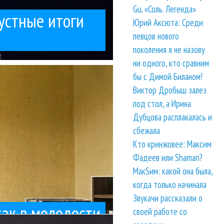
Gu. «Соль. Легенда»
устные итоги
Юрий Аксюта: Среди
певцов нового
поколения я не назову
ни одного, кто сравним
название,...
 Cockroaches. Ну, они
бы с Димой Биланом!
ти
Виктор Дробыш залез
под стол, а Ирина
Дубцова расплакалась и
сбежала
Кто кринжовее: Максим
Фадеев или Shaman?
МакSим: какой она была,
когда только начинала
Звукачи рассказали о
как в молодости
своей работе со
агутенко. Я ее...
 tAISh. Это проект