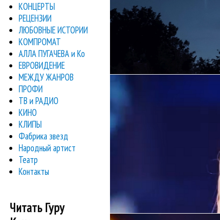
КОНЦЕРТЫ
РЕЦЕНЗИИ
ЛЮБОВНЫЕ ИСТОРИИ
КОМПРОМАТ
АЛЛА ПУГАЧЕВА и Ко
ЕВРОВИДЕНИЕ
МЕЖДУ ЖАНРОВ
артисты про
На РЕН-ТВ и в VK вышл
SandlerF
ПРОФИ
ТВ и РАДИО
КИНО
КЛИПЫ
Фабрика звезд
Народный артист
Театр
Контакты
Читать Гуру
играют русский 
На РЕН-ТВ и в VK вышл