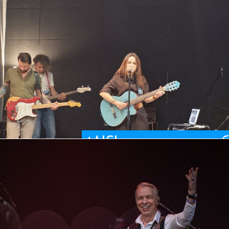
tAISh выпускает альбом «Ориентир»
tAISh выпускает аль
х хитов коллектива. Это было феерично. Что скрывать, Александр
 Александр Ф. Скляр и группа «Ва-БанкЪ» отыграли в Горбушке экск
Ва-Банкъ
Концерты
Рок
11 / 03 / 2026
машиной времени
ксандр Ф. Скляр и группа «Ва-БанкЪ» сыграли 40-лет