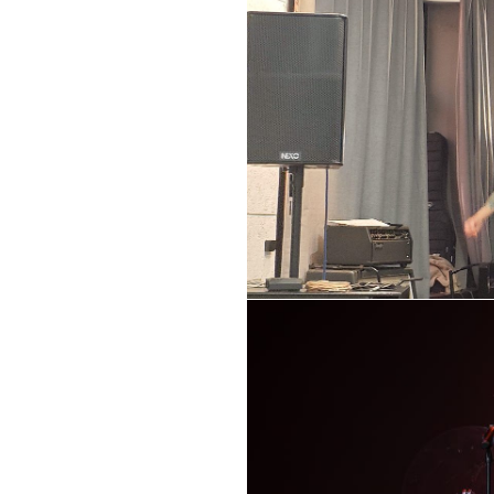
самых ранни
На свое 40-летие (!)
Але