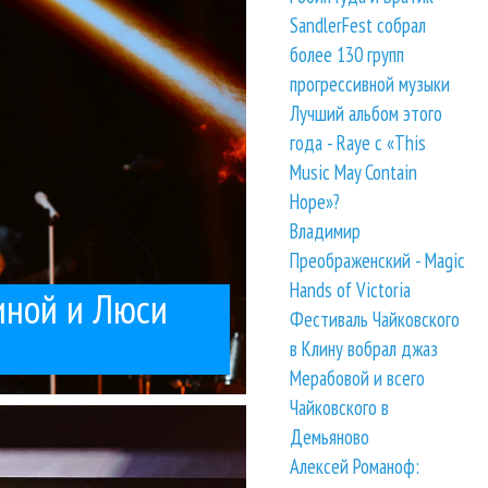
а спел «Часики»
юси
SandlerFest собрал
более 130 групп
прогрессивной музыки
Лучший альбом этого
года - Raye с «This
Music May Contain
Hope»?
Владимир
Преображенский - Magic
Hands of Victoria
иной и Люси
Фестиваль Чайковского
в Клину вобрал джаз
Мерабовой и всего
Чайковского в
множества...
 песен группы «Браво»,
пу
Демьяново
Алексей Романоф: