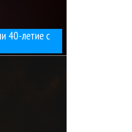
ли 40-летие с
тношении к...
WSmuz.com, как группа
ь!