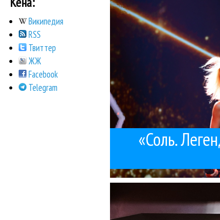
Кена:
«С
Википедия
RSS
Твиттер
ЖЖ
Facebook
Telegram
«Соль. Леге
иронично на
На концерте в клубе «
Л