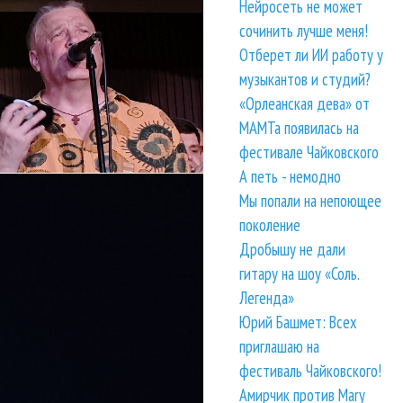
Нейросеть не может
сочинить лучше меня!
Отберет ли ИИ работу у
музыкантов и студий?
«Орлеанская дева» от
МАМТа появилась на
фестивале Чайковского
А петь - немодно
рошескую...
ушал за вас, и вот что
дал группу
Мы попали на непоющее
тоги
поколение
Дробышу не дали
гитару на шоу «Соль.
Легенда»
Юрий Башмет: Всех
приглашаю на
фестиваль Чайковского!
Амирчик против Mary