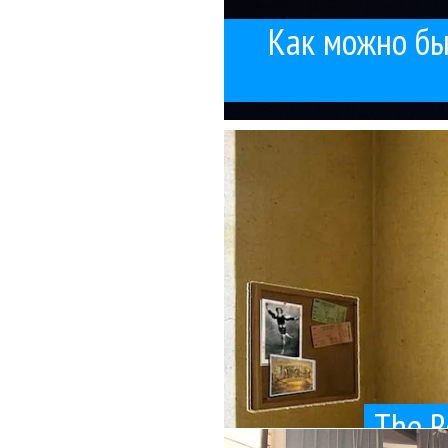
Как можно бы
живые до си
Мне нравится, что T
The R
Леонида Бурлако
Был сегодня на за