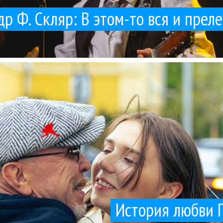
р Ф. Скляр: В этом-то вся и преле
тке. Расписались в 1983-м, а в 1985 году родился сын Александр. В 
акомился со своей женой Ольгой Королевой в возрасте 16 лет, ей был
Гарик Сукачев
Рок
17 / 01 / 2026
История любви Гарика Сукачева
История любви 