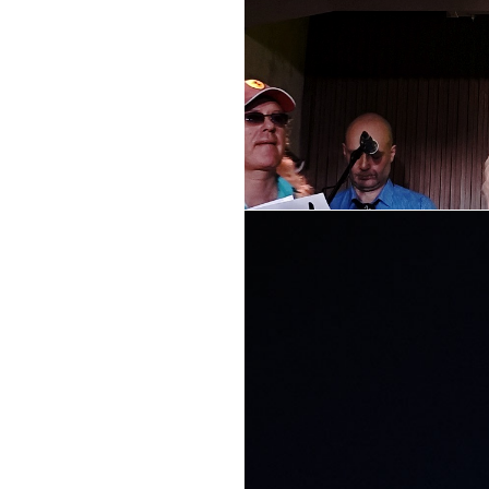
скажу. Мне
Вышел в свет трибьют
Лидер «Бах
Ка