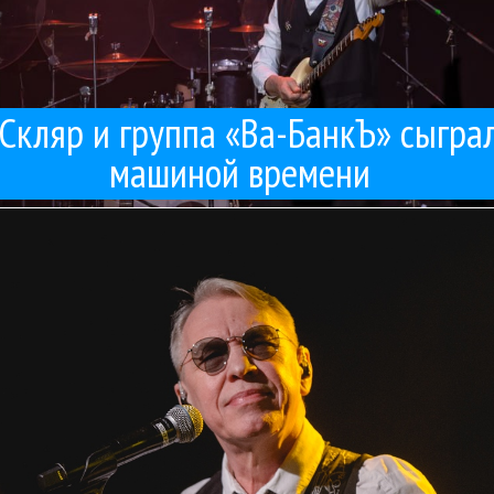
Скляр и группа «Ва-БанкЪ» сыгра
машиной времени
воему юбилею, какие песни он готов играть, а какие нет, о своем о
азднует в этом году свое 40-летие. Александр Ф. Скляр рассказал NE
Ва-Банкъ
Интервью
Рок
26 / 02 / 2026
лександр Ф. Скляр: В этом-то вся и прелесть: я меняюс