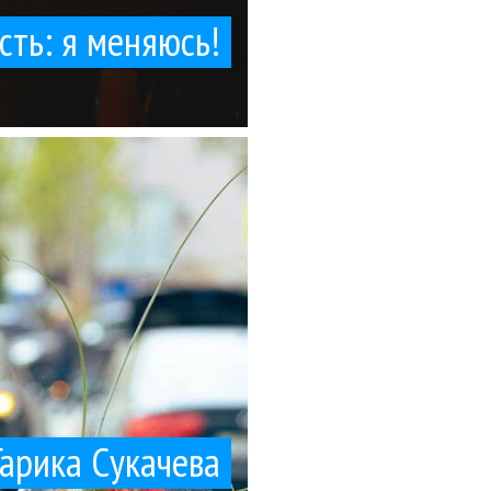
сть: я меняюсь!
2004 году у...
о 14. Встретились на
Гарика Сукачева