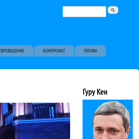
Поиск
Форма поиска
ЕВРОВИДЕНИЕ
КОМПРОМАТ
ПРОФИ
Гуру Кен
ов музыкантов...
да на территории ВДНХ.
ьга Кормухина
Рок
ыки