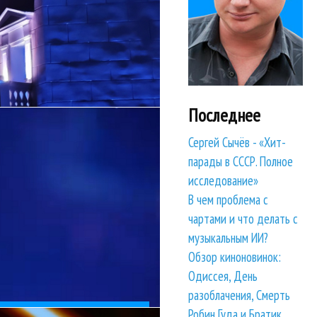
Последнее
на рок-н-...
показать, как эти поп-
ессивной музыки
Сергей Сычёв - «Хит-
парады в СССР. Полное
исследование»
В чем проблема с
чартами и что делать с
музыкальным ИИ?
Обзор киноновинок:
Одиссея, День
разоблачения, Смерть
далеко не всё...
Робин Гуда и Братик
концепцией: поп-звезды