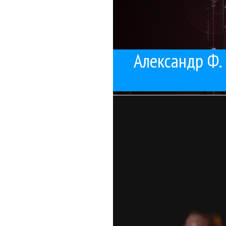
Александр Ф. 
подошла к с
Группа «Ва-БанкЪ» пр
А