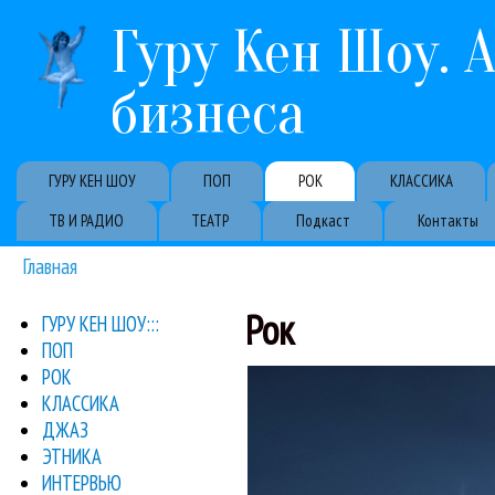
Гуру Кен Шоу. 
бизнеса
Primary links
ГУРУ КЕН ШОУ
ПОП
РОК
КЛАССИКА
ТВ И РАДИО
ТЕАТР
Подкаст
Контакты
Главная
Вы здесь
Рок
ГУРУ КЕН ШОУ:::
ПОП
РОК
Не имеющее анал
Международный фестив
Marco Mendoza
Sa
Sa
КЛАССИКА
ДЖАЗ
ЭТНИКА
ИНТЕРВЬЮ