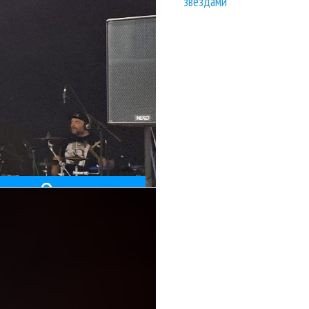
звездами
бом «Ориентир»
 Ф. Скляр...
люзивную программу из
ие с