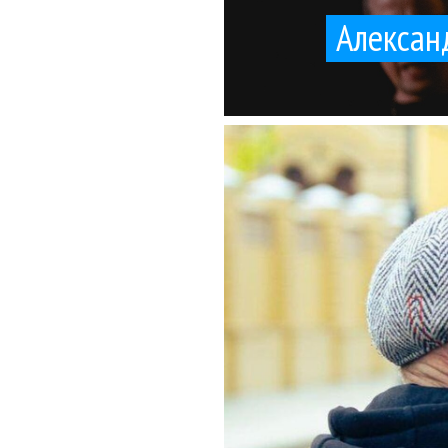
Александ
городском ка
Гарик Сукачев позн