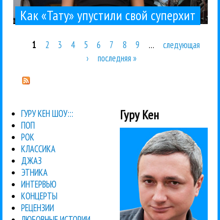
Как «Тату» упустили свой суперхит
1
2
3
4
5
6
7
8
9
…
следующая
Страницы
›
последняя »
Гуру Кен
ГУРУ КЕН ШОУ:::
ПОП
РОК
КЛАССИКА
ДЖАЗ
ЭТНИКА
ИНТЕРВЬЮ
КОНЦЕРТЫ
РЕЦЕНЗИИ
ЛЮБОВНЫЕ ИСТОРИИ