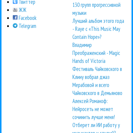
Твиттер
130 групп прогрессивной
ЖЖ
музыки
Facebook
Лучший альбом этого года
Telegram
- Raye с «This Music May
Contain Hope»?
Владимир
Преображенский - Magic
Hands of Victoria
Фестиваль Чайковского в
Клину вобрал джаз
Мерабовой и всего
Чайковского в Демьяново
Алексей Романоф:
Нейросеть не может
сочинить лучше меня!
Отберет ли ИИ работу у
музыкантов и студий?