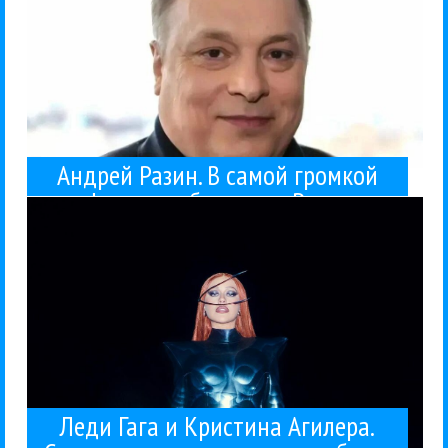
Андрей Разин. В самой громкой
Гага мне вообще нравится еще со времен Тони...
ради развлечения. Знаете, джазовая тема у Леди
афере шоу-бизнеса в России
Кристина Агилера. Ну сам Бог велел их сравнить,
Свои концертные альбомы выпустили Леди Гага и
Клипы
Компромат
Поп
Christina Aguilera
Lady Gaga
Гуру Кен
Гуру Кен Шоу:::
26 / 12 / 2025
должна быть поставлена точка
концертные альбомы
Агилера. Сравниваем
Леди Гага и Кристина
Леди Гага и Кристина Агилера.