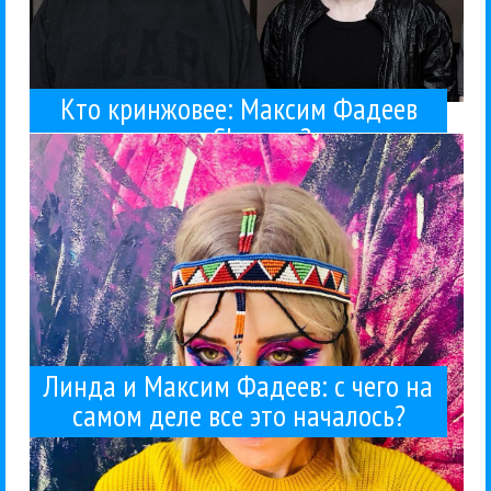
Кто кринжовее: Максим Фадеев
больших продюсеров 90-00-х нет...
логику Фадеева. Практически ни у кого из
подопечных. И все равно не до конца понимаю
или Shaman?
приключениями Максима Фадеева и его бывших
Я уже давно и пристально слежу за
Гуру Кен Шоу
Компромат
Линда
Максим Фадеев
Поп
20 / 05 / 2026
началось?
чего на самом деле все это
Линда и Максим Фадеев: с
Линда и Максим Фадеев: с чего на
самом деле все это началось?