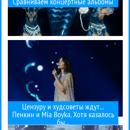
Сравниваем концертные альбомы
песни». В первую...
комитет, который бы «отсеивал деструктивные
нежелательной музыки. «Бойко призвала создать
что нужны худсоветы для отсеивания
Вот на днях Миа Бойка высказалась на тему того,
Пенкин
Mia Boyka
Гуру Кен Шоу:::
Компромат
Поп
Сергей
25 / 12 / 2025
казалось бы...
Пенкин и Mia Boyka. Хотя
Цензуру и худсоветы ждут...
Цензуру и худсоветы ждут...
Пенкин и Mia Boyka. Хотя казалось
скандалом с «розовой кофточкой» в...
бы...
разве что с Филиппом Киркоровым и его
российского шоу-бизнеса. Сопоставить можно
хейта на отдельно взятого артиста из
Честно говоря, не припомню такого количества
Киркоров
Гуру Кен Шоу:::
Компромат
Лариса Долина
Поп
Филипп
03 / 12 / 2025