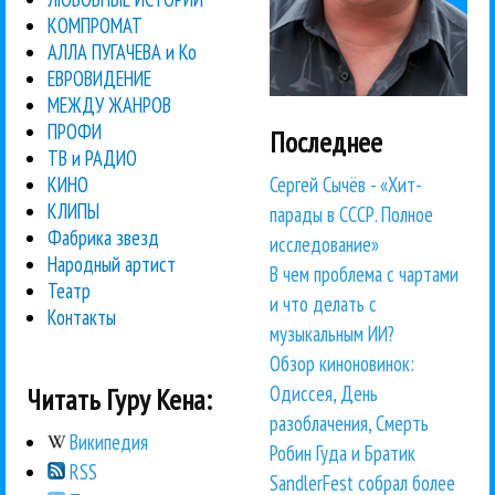
КОМПРОМАТ
АЛЛА ПУГАЧЕВА и Ко
ЕВРОВИДЕНИЕ
МЕЖДУ ЖАНРОВ
ПРОФИ
Последнее
ТВ и РАДИО
Сергей Сычёв - «Хит-
КИНО
КЛИПЫ
парады в СССР. Полное
Фабрика звезд
исследование»
Народный артист
В чем проблема с чартами
Театр
и что делать с
Контакты
музыкальным ИИ?
Обзор киноновинок:
Одиссея, День
Читать Гуру Кена:
разоблачения, Смерть
Википедия
Робин Гуда и Братик
RSS
SandlerFest собрал более