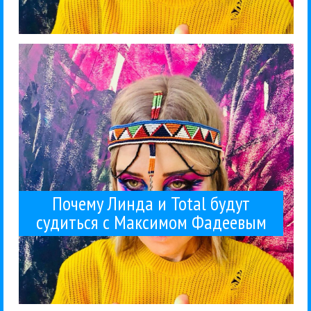
Линда просто прятала...
кадры с отцом Линды, Львом Гейманом - раньше
Например, в финале там впервые показали свежие
Линдой, Кувшиновым и Тотал / Черкуновой.
У Собчак вышел очень мощный выпуск интервью с
Фадеев
Поп
Гуру Кен Шоу:::
Интервью
Компромат
Линда
Максим
31 / 03 / 2026
Фадеевым
судиться с Максимом
Почему Линда и Total будут
Почему Линда и Total будут
судиться с Максимом Фадеевым
сконцентрироваться вокруг...
возник такой феномен, общество должно
Америке не было, до недавних времен. Чтобы