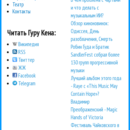
Театр
и что делать с
Контакты
музыкальным ИИ?
Обзор киноновинок:
Одиссея, День
Читать Гуру Кена:
разоблачения, Смерть
Википедия
Робин Гуда и Братик
RSS
SandlerFest собрал более
Твиттер
130 групп прогрессивной
ЖЖ
музыки
Facebook
Лучший альбом этого года
Telegram
- Raye с «This Music May
Contain Hope»?
Владимир
Преображенский - Magic
Hands of Victoria
Фестиваль Чайковского в