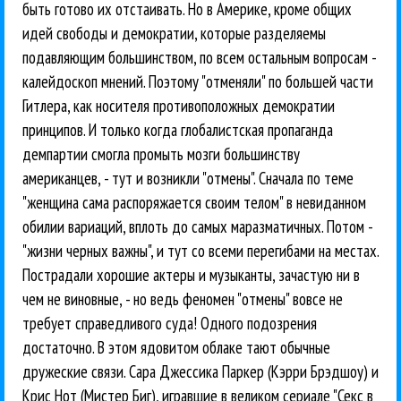
быть готово их отстаивать. Но в Америке, кроме общих
идей свободы и демократии, которые разделяемы
подавляющим большинством, по всем остальным вопросам -
калейдоскоп мнений. Поэтому "отменяли" по большей части
Гитлера, как носителя противоположных демократии
принципов. И только когда глобалистская пропаганда
демпартии смогла промыть мозги большинству
американцев, - тут и возникли "отмены". Сначала по теме
"женщина сама распоряжается своим телом" в невиданном
обилии вариаций, вплоть до самых маразматичных. Потом -
"жизни черных важны", и тут со всеми перегибами на местах.
Пострадали хорошие актеры и музыканты, зачастую ни в
чем не виновные, - но ведь феномен "отмены" вовсе не
требует справедливого суда! Одного подозрения
достаточно. В этом ядовитом облаке тают обычные
дружеские связи. Сара Джессика Паркер (Кэрри Брэдшоу) и
Крис Нот (Мистер Биг), игравшие в великом сериале "Секс в