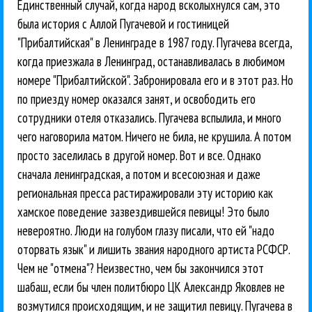
Единственный случай, когда народ всколыхнулся сам, это
была история с Аллой Пугачевой и гостиницей
"Прибалтийская" в Ленинграде в 1987 году. Пугачева всегда,
когда приезжала в Ленинград, останавливалась в любимом
номере "Прибалтийской". Забронировала его и в этот раз. Но
по приезду номер оказался занят, и освободить его
сотрудники отеля отказались. Пугачева вспылила, и много
чего наговорила матом. Ничего не била, не крушила. А потом
просто заселилась в другой номер. Вот и все. Однако
сначала ленинградская, а потом и всесоюзная и даже
региональная пресса растиражировали эту историю как
хамское поведение зазвездившейся певицы! Это было
невероятно. Люди на голубом глазу писали, что ей "надо
оторвать язык" и лишить звания народного артиста РСФСР.
Чем не "отмена"? Неизвестно, чем бы закончился этот
шабаш, если бы член политбюро ЦК Александр Яковлев не
возмутился происходящим, и не защитил певицу. Пугачева в