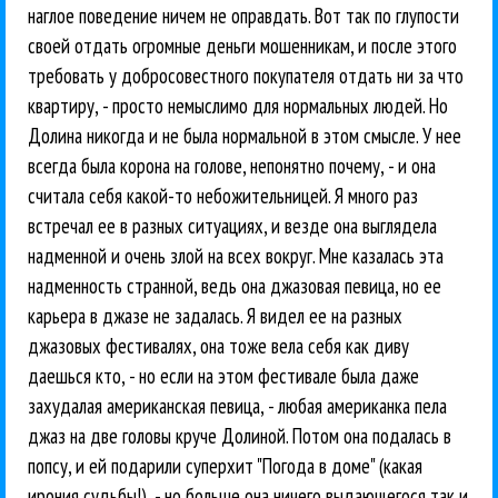
наглое поведение ничем не оправдать. Вот так по глупости
своей отдать огромные деньги мошенникам, и после этого
требовать у добросовестного покупателя отдать ни за что
квартиру, - просто немыслимо для нормальных людей. Но
Долина никогда и не была нормальной в этом смысле. У нее
всегда была корона на голове, непонятно почему, - и она
считала себя какой-то небожительницей. Я много раз
встречал ее в разных ситуациях, и везде она выглядела
надменной и очень злой на всех вокруг. Мне казалась эта
надменность странной, ведь она джазовая певица, но ее
карьера в джазе не задалась. Я видел ее на разных
джазовых фестивалях, она тоже вела себя как диву
даешься кто, - но если на этом фестивале была даже
захудалая американская певица, - любая американка пела
джаз на две головы круче Долиной. Потом она подалась в
попсу, и ей подарили суперхит "Погода в доме" (какая
ирония судьбы!), - но больше она ничего выдающегося так и