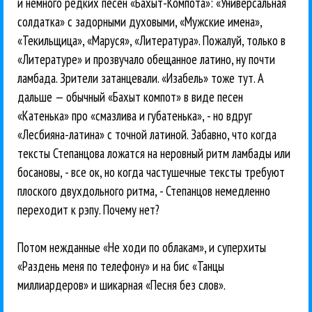
и немного редких песен «Бахыт-Компота»: «Универсальная
солдатка» с задорными духовыми, «Мужские имена»,
«Текильщица», «Маруся», «Литература». Пожалуй, только в
«Литературе» и прозвучало обещанное латино, ну почти
ламбада. Зрители затанцевали. «Изабель» тоже тут. А
дальше — обычный «Бахыт компот» в виде песен
«Катенька» про «смазлива и губатенька», - но вдруг
«Лесбияна-латина» с точной латиной. Забавно, что когда
тексты Степанцова ложатся на неровный ритм ламбады или
босановы, - все ок, но когда частушечные тексты требуют
плоского двухдольного ритма, - Степанцов немедленно
переходит к рэпу. Почему нет?
Потом нежданные «Не ходи по облакам», и суперхиты
«Раздень меня по телефону» и на бис «Танцы
миллиардеров» и шикарная «Песня без слов».