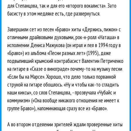
для Степанцова, так и для его «второго вокалиста». Зато
басисту в этом медляке есть, где развернуться.
Завершили сет из песен «Браво» хиты «Держись, пижон» с
отличными драйвовыми духовыми, рок-н-ролл «Наташа» в
исполнении Дениса Мажукова (он играл и пел в 1994 году в
«Браво») из альбома «Песни разных лет» (1995), даже
подвыпивший крымский контрабасист Валентин Петриченко
на гитаре в «Сказе о винограде» почему-то на музыку песни
«Если бы на Марсе». Хорошо, что дело только порванной
струной на гитаре обошлось. «Ну и чтобы как-то сгладить
наши киксы», со слов Степанцова, - прозвучала «Чубайс и
коммунизм» («Она вообще никакого отношения не имеет к
группе Браво»), напоминающая сразу все из «Браво».
А во втором отделении зрителей ждали проверенные хиты