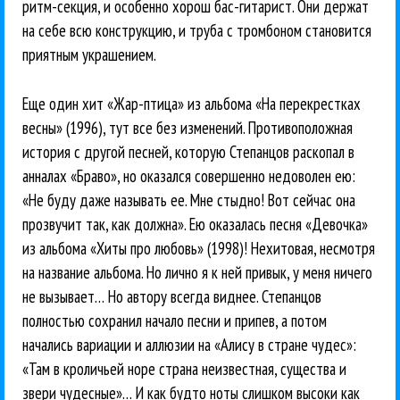
ритм-секция, и особенно хорош бас-гитарист. Они держат
на себе всю конструкцию, и труба с тромбоном становится
приятным украшением.
Еще один хит «Жар-птица» из альбома «На перекрестках
весны» (1996), тут все без изменений. Противоположная
история с другой песней, которую Степанцов раскопал в
анналах «Браво», но оказался совершенно недоволен ею:
«Не буду даже называть ее. Мне стыдно! Вот сейчас она
прозвучит так, как должна». Ею оказалась песня «Девочка»
из альбома «Хиты про любовь» (1998)! Нехитовая, несмотря
на название альбома. Но лично я к ней привык, у меня ничего
не вызывает… Но автору всегда виднее. Степанцов
полностью сохранил начало песни и припев, а потом
начались вариации и аллюзии на «Алису в стране чудес»:
«Там в кроличьей норе страна неизвестная, существа и
звери чудесные»… И как будто ноты слишком высоки как