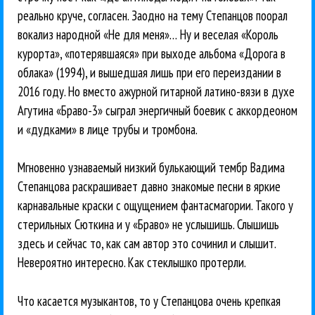
реально круче, согласен. Заодно на тему Степанцов поорал
вокализ народной «Не для меня»… Ну и веселая «Король
курорта», «потерявшаяся» при выходе альбома «Дорога в
облака» (1994), и вышедшая лишь при его переиздании в
2016 году. Но вместо ажурной гитарной латино-вязи в духе
Агутина «Браво-3» сыграл энергичный боевик с аккордеоном
и «дудками» в лице трубы и тромбона.
Мгновенно узнаваемый низкий булькающий тембр Вадима
Степанцова раскрашивает давно знакомые песни в яркие
карнавальные краски с ощущением фантасмагории. Такого у
стерильных Сюткина и у «Браво» не услышишь. Слышишь
здесь и сейчас то, как сам автор это сочинил и слышит.
Невероятно интересно. Как стеклышко протерли.
Что касается музыкантов, то у Степанцова очень крепкая