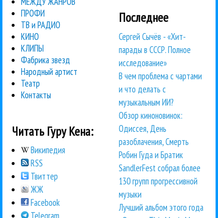
МЕЖДУ ЖАНРОВ
ПРОФИ
Последнее
ТВ и РАДИО
Сергей Сычёв - «Хит-
КИНО
КЛИПЫ
парады в СССР. Полное
Фабрика звезд
исследование»
Народный артист
В чем проблема с чартами
Театр
и что делать с
Контакты
музыкальным ИИ?
Обзор киноновинок:
Одиссея, День
Читать Гуру Кена:
разоблачения, Смерть
Википедия
Робин Гуда и Братик
RSS
SandlerFest собрал более
Твиттер
130 групп прогрессивной
ЖЖ
музыки
Facebook
Лучший альбом этого года
Telegram