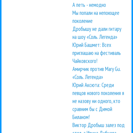
А петь - немодно
Мы попали на непоющее
поколение
Дробышу не дали гитару
на шоу «Соль. Легенда»
Юрий Башмет: Всех
приглашаю на фестиваль
Чайковского!
Амирчик против Mary Gu.
«Соль. Легенда»
Юрий Аксюта: Среди
певцов нового поколения я
не назову ни одного, кто
сравним бы с Димой
Биланом!
Виктор Дробыш залез под
стол, а Ирина Дубцова