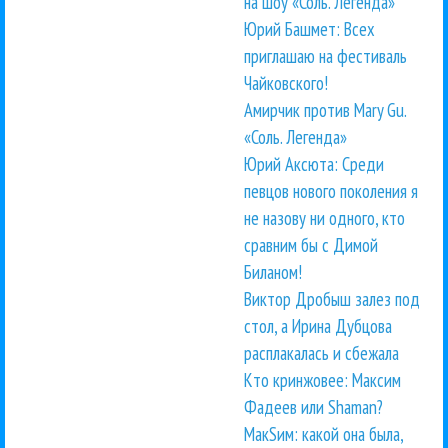
на шоу «Соль. Легенда»
Юрий Башмет: Всех
приглашаю на фестиваль
Чайковского!
Амирчик против Mary Gu.
«Соль. Легенда»
Юрий Аксюта: Среди
певцов нового поколения я
не назову ни одного, кто
сравним бы с Димой
Биланом!
Виктор Дробыш залез под
стол, а Ирина Дубцова
расплакалась и сбежала
Кто кринжовее: Максим
Фадеев или Shaman?
МакSим: какой она была,