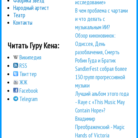
Фабрика звезд
исследование»
Народный артист
В чем проблема с чартами
Театр
и что делать с
Контакты
музыкальным ИИ?
Обзор киноновинок:
Одиссея, День
Читать Гуру Кена:
разоблачения, Смерть
Википедия
Робин Гуда и Братик
RSS
SandlerFest собрал более
Твиттер
130 групп прогрессивной
ЖЖ
музыки
Facebook
Лучший альбом этого года
Telegram
- Raye с «This Music May
Contain Hope»?
Владимир
Преображенский - Magic
Hands of Victoria