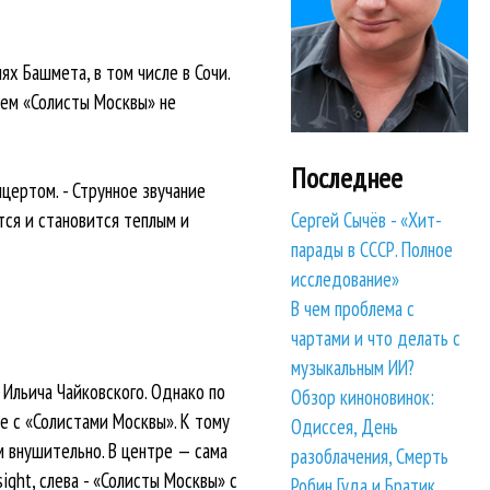
х Башмета, в том числе в Сочи.
лем «Солисты Москвы» не
Последнее
цертом. - Струнное звучание
Сергей Сычёв - «Хит-
тся и становится теплым и
парады в СССР. Полное
исследование»
В чем проблема с
чартами и что делать с
музыкальным ИИ?
Ильича Чайковского. Однако по
Обзор киноновинок:
е с «Солистами Москвы». К тому
Одиссея, День
м внушительно. В центре — сама
разоблачения, Смерть
ight, слева - «Солисты Москвы» с
Робин Гуда и Братик