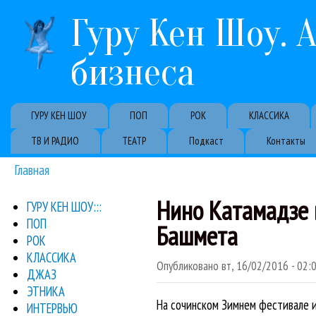
Гуру Кен Шоу. 
бизнеса
Primary links
ГУРУ КЕН ШОУ
ПОП
РОК
КЛАССИКА
ТВ И РАДИО
ТЕАТР
Подкаст
Контакты
Главная
Вы здесь
Нино Катамадзе 
ГУРУ КЕН ШОУ:::
ПОП
Башмета
РОК
КЛАССИКА
Опубликовано
вт, 16/02/2016 - 02:
ДЖАЗ
ЭТНИКА
На сочинском Зимнем фестивале 
ИНТЕРВЬЮ