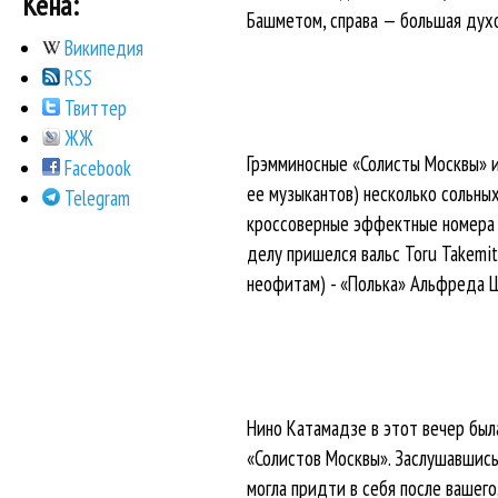
Кена:
Башметом, справа — большая духо
Википедия
RSS
Твиттер
ЖЖ
Грэмминосные «Солисты Москвы» и
Facebook
ее музыкантов) несколько сольны
Telegram
кроссоверные эффектные номера —
делу пришелся вальс Toru Takemit
неофитам) - «Полька» Альфреда Ш
Нино Катамадзе в этот вечер была
«Солистов Москвы». Заслушавшись
могла придти в себя после вашег