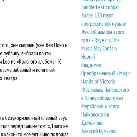
SandlerFest собрал
более 130 групп
прогрессивной музыки
Лучший альбом этого
года - Raye с «This
ого, они сыграли (уже без Нино и
Music May Contain
е публику, выбрали почти
Hope»?
 Leo из «Красного альбома». К
Владимир
весьма забавный и понятный
Преображенский - Magic
о театра.
Hands of Victoria
Фестиваль Чайковского
в Клину вобрал джаз
Мерабовой и всего
Чайковского в
ать безукоризненный плавный звук
Демьяново
аться перед Башметом: «Долго не
Алексей Романоф:
А в какой-то момент Нино подошла