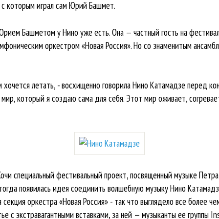
 с которым играл сам Юрий Башмет.
рием Башметом у Нино уже есть. Она — частный гость на фестиваля
мфоническим оркестром «Новая Россия». Но со знаменитым ансамб
 хочется летать, - восхищенно говорила Нино Катамадзе перед кон
мир, который я создаю сама для себя. Этот мир оживает, согревае
 Сочи специальный фестивальный проект, посвященный музыке Петра 
 тогда появилась идея соединить волшебную музыку Нино Катамадз
 секция оркестра «Новая Россия» - так что выглядело все более че
е с экстравагантными вставками, за ней — музыканты ее группы Ins