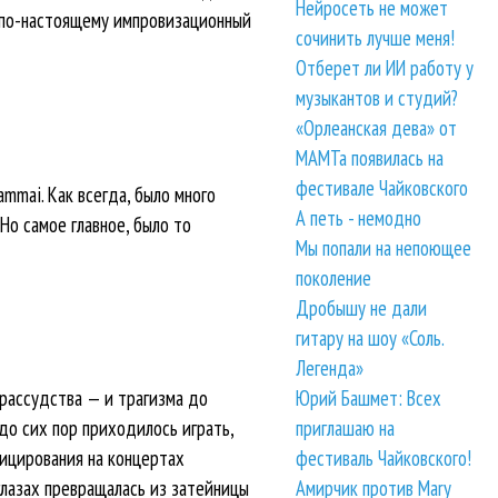
Нейросеть не может
я по-настоящему импровизационный
сочинить лучше меня!
Отберет ли ИИ работу у
музыкантов и студий?
«Орлеанская дева» от
МАМТа появилась на
фестивале Чайковского
ammai. Как всегда, было много
А петь - немодно
Но самое главное, было то
Мы попали на непоющее
поколение
Дробышу не дали
гитару на шоу «Соль.
Легенда»
зрассудства — и трагизма до
Юрий Башмет: Всех
до сих пор приходилось играть,
приглашаю на
зицирования на концертах
фестиваль Чайковского!
 глазах превращалась из затейницы
Амирчик против Mary