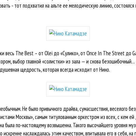
овать - тот подхватил на альте ее мелодическую линию, состоялс
и весь The Best – от Olei до «Сулико», от Once In The Street до G
хором, выбор главной «солистки» из зала — и снова безошибочный… 
душевная щедрость, которая всегда исходит от Нино.
необычным. Не было привычного драйва, сумасшествия, веселого бе
листами Москвы», самым титулованным оркестром из всех, с кем ей 
Она была по-настоящему возвышенна. Такого высочайшего уровня му
о искренне наслаждалась этим качеством, впитывала его в себя, на