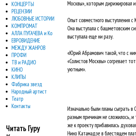
Москвы», которым дирижировал и
КОНЦЕРТЫ
РЕЦЕНЗИИ
ЛЮБОВНЫЕ ИСТОРИИ
Опыт совместного выступления с Ю
КОМПРОМАТ
Она выступала с башметовским си
АЛЛА ПУГАЧЕВА и Ко
выступала еще ни разу.
ЕВРОВИДЕНИЕ
МЕЖДУ ЖАНРОВ
«Юрий Абрамович такой, что с ним
ПРОФИ
«Солистов Москвы» согревает тот 
ТВ и РАДИО
уютным».
КИНО
КЛИПЫ
Фабрика звезд
Народный артист
Театр
Контакты
Изначально были планы сыграть в
разным причинам не сложилось, и
же к проекту прибавилась духовая
Читать Гуру
Нино Катамадзе в блестящем плать