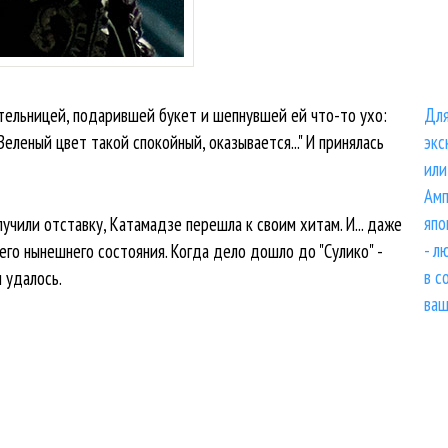
тельницей, подарившей букет и шепнувшей ей что-то ухо:
Для
еленый цвет такой спокойный, оказывается..." И принялась
экс
или
Амп
япо
учили отставку, Катамадзе перешла к своим хитам. И... даже
- л
оего нынешнего состояния. Когда дело дошло до "Сулико" -
в с
 удалось.
ваш