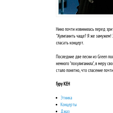
Нино почти извинилась перед зри
"Хулиганить чаще? Я же замужем! З
спасать концерт.
Последние две песни из Green пол
немного "похулиганила", в меру св
стало понятно, что спасение почти
Гуру КЕН
Этника
Концерты
Джаз