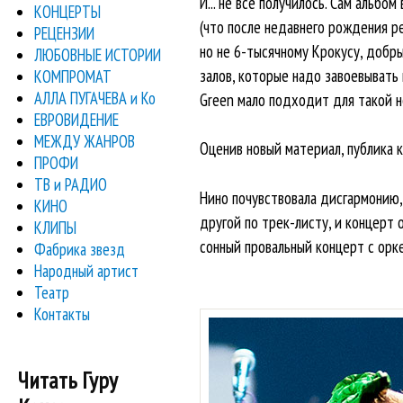
И... не все получилось. Сам альб
КОНЦЕРТЫ
(что после недавнего рождения р
РЕЦЕНЗИИ
но не 6-тысячному Крокусу, добры
ЛЮБОВНЫЕ ИСТОРИИ
залов, которые надо завоевывать
КОМПРОМАТ
АЛЛА ПУГАЧЕВА и Ко
Green мало подходит для такой н
ЕВРОВИДЕНИЕ
МЕЖДУ ЖАНРОВ
Оценив новый материал, публика к
ПРОФИ
ТВ и РАДИО
Нино почувствовала дисгармонию, 
КИНО
другой по трек-листу, и концерт о
КЛИПЫ
сонный провальный концерт с оркес
Фабрика звезд
Народный артист
Театр
Контакты
Читать Гуру