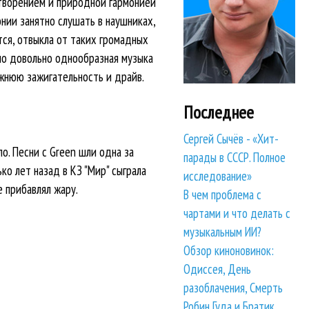
ротворением и природной гармонией
нии занятно слушать в наушниках,
тся, отвыкла от таких громадных
 но довольно однообразная музыка
жнюю зажигательность и драйв.
Последнее
Сергей Сычёв - «Хит-
о. Песни с Green шли одна за
парады в СССР. Полное
ько лет назад в КЗ "Мир" сыграла
исследование»
е прибавлял жару.
В чем проблема с
чартами и что делать с
музыкальным ИИ?
Обзор киноновинок:
Одиссея, День
разоблачения, Смерть
Робин Гуда и Братик