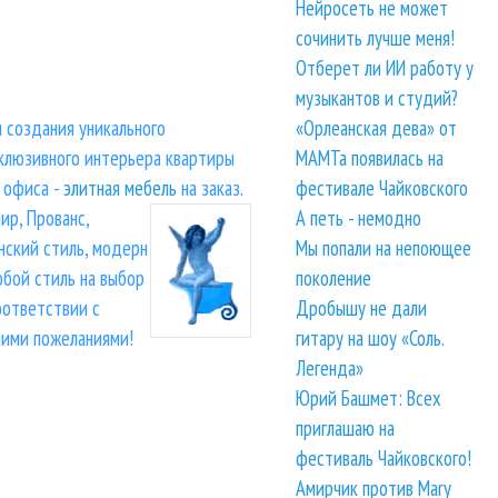
Нейросеть не может
сочинить лучше меня!
Отберет ли ИИ работу у
музыкантов и студий?
 создания уникального
«Орлеанская дева» от
клюзивного интерьера квартиры
МАМТа появилась на
 офиса -
элитная мебель
на заказ.
фестивале Чайковского
ир, Прованс,
А петь - немодно
нский стиль, модерн
Мы попали на непоющее
юбой стиль на выбор
поколение
оответствии с
Дробышу не дали
ими пожеланиями!
гитару на шоу «Соль.
Легенда»
Юрий Башмет: Всех
приглашаю на
фестиваль Чайковского!
Амирчик против Mary