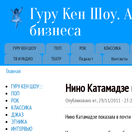
Гуру Кен Шоу. 
бизнеса
Primary links
ГУРУ КЕН ШОУ
ПОП
РОК
КЛАССИКА
ТВ И РАДИО
ТЕАТР
Подкаст
Контакты
Главная
Вы здесь
Нино Катамадзе 
ГУРУ КЕН ШОУ:::
ПОП
РОК
Опубликовано
вт, 29/11/2011 - 23:
КЛАССИКА
ДЖАЗ
Нино Катамадзе показала в почти 
ЭТНИКА
ИНТЕРВЬЮ