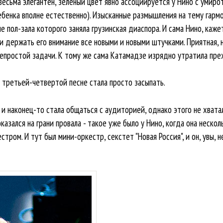
ом весьма элегантен, зеленый цвет явно ассоциируется у Нино с уми
ебенка вполне естественно). Изысканные размышления на тему гармо
е пол-зала которого заняла грузинская диаспора. И сама Нино, каже
 и держать его внимание все новыми и новыми штучками. Приятная,
епростой задачи. К тому же сама Катамадзе изрядно утратила пре
 третьей-четвертой песне стала просто засыпать.
и наконец-то стала общаться с аудиторией, однако этого не хватал
казался на грани провала - такое уже было у Нино, когда она нескол
тром. И тут был мини-оркестр, секстет "Новая Россия", и он, увы, н