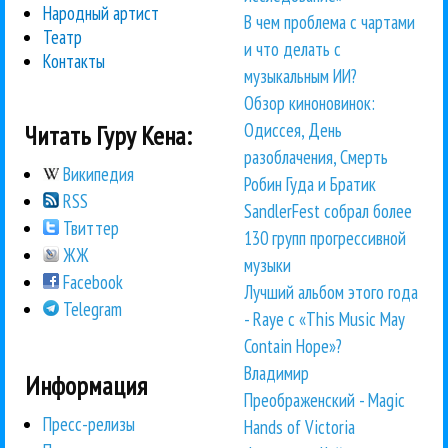
Народный артист
В чем проблема с чартами
Театр
и что делать с
Контакты
музыкальным ИИ?
Обзор киноновинок:
Одиссея, День
Читать Гуру Кена:
разоблачения, Смерть
Википедия
Робин Гуда и Братик
RSS
SandlerFest собрал более
Твиттер
130 групп прогрессивной
ЖЖ
музыки
Facebook
Лучший альбом этого года
Telegram
- Raye с «This Music May
Contain Hope»?
Владимир
Информация
Преображенский - Magic
Пресс-релизы
Hands of Victoria