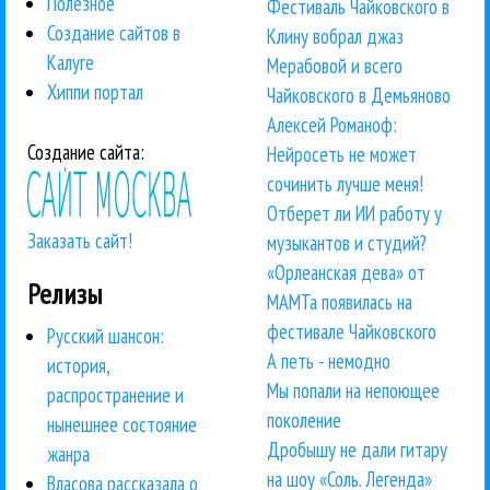
Полезное
Фестиваль Чайковского в
Создание сайтов в
Клину вобрал джаз
Калуге
Мерабовой и всего
Хиппи портал
Чайковского в Демьяново
Алексей Романоф:
Создание сайта:
Нейросеть не может
сочинить лучше меня!
Отберет ли ИИ работу у
Заказать сайт!
музыкантов и студий?
«Орлеанская дева» от
Релизы
МАМТа появилась на
фестивале Чайковского
Русский шансон:
А петь - немодно
история,
Мы попали на непоющее
распространение и
поколение
нынешнее состояние
Дробышу не дали гитару
жанра
на шоу «Соль. Легенда»
Власова рассказала о