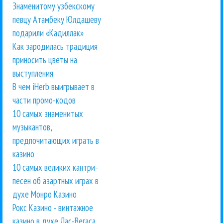
Знаменитому узбекскому
певцу Атамбеку Юлдашеву
подарили «Кадиллак»
Как зародилась традиция
приносить цветы на
выступления
В чем iHerb выигрывает в
части промо-кодов
10 самых знаменитых
музыкантов,
предпочитающих играть в
казино
10 самых великих кантри-
песен об азартных играх в
духе Монро Казино
Рокс Казино - винтажное
казино в духе Лас-Вегаса