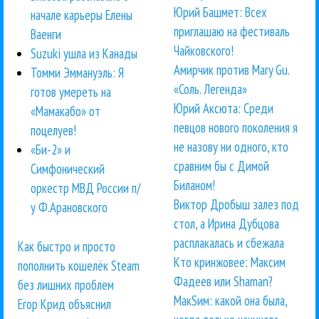
Юрий Башмет: Всех
начале карьеры Елены
приглашаю на фестиваль
Ваенги
Чайковского!
Suzuki ушла из Канады
Амирчик против Mary Gu.
Томми Эммануэль: Я
«Соль. Легенда»
готов умереть на
Юрий Аксюта: Среди
«Мамакабо» от
певцов нового поколения я
поцелуев!
не назову ни одного, кто
«Би-2» и
сравним бы с Димой
Симфонический
Биланом!
оркестр МВД России п/
Виктор Дробыш залез под
у Ф.Арановского
стол, а Ирина Дубцова
расплакалась и сбежала
Как быстро и просто
Кто кринжовее: Максим
пополнить кошелёк Steam
Фадеев или Shaman?
без лишних проблем
МакSим: какой она была,
Егор Крид объяснил