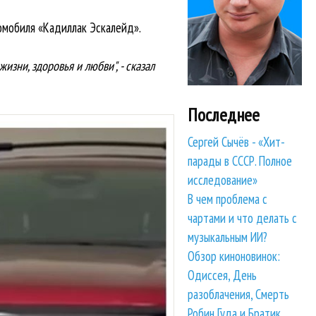
омобиля «Кадиллак Эскалейд».
изни, здоровья и любви", - сказал
Последнее
Сергей Сычёв - «Хит-
парады в СССР. Полное
исследование»
В чем проблема с
чартами и что делать с
музыкальным ИИ?
Обзор киноновинок:
Одиссея, День
разоблачения, Смерть
Робин Гуда и Братик