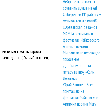
Нейросеть не может
сочинить лучше меня!
Отберет ли ИИ работу у
музыкантов и студий?
«Орлеанская дева» от
МАМТа появилась на
фестивале Чайковского
А петь - немодно
сший вклад в жизнь народа
Мы попали на непоющее
очень дорого", "Атамбек певец,
поколение
Дробышу не дали
гитару на шоу «Соль.
Легенда»
Юрий Башмет: Всех
приглашаю на
фестиваль Чайковского!
Амирчик против Mary