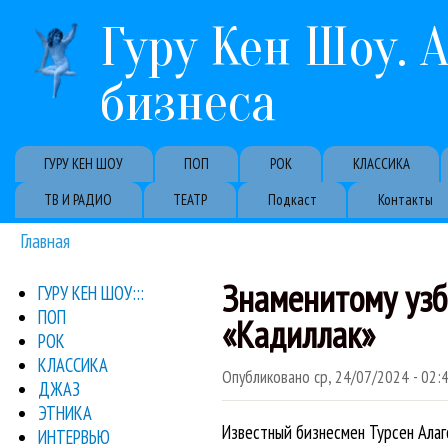
Гуру Кен Шоу. 
бизнеса
Primary links
ГУРУ КЕН ШОУ
ПОП
РОК
КЛАССИКА
ТВ И РАДИО
ТЕАТР
Подкаст
Контакты
Главная
Вы здесь
Знаменитому узб
ГУРУ КЕН ШОУ:::
ПОП
«Кадиллак»
РОК
КЛАССИКА
Опубликовано
ср, 24/07/2024 - 02:
ДЖАЗ
ЭТНИКА
Известный бизнесмен Турсен Ала
ИНТЕРВЬЮ