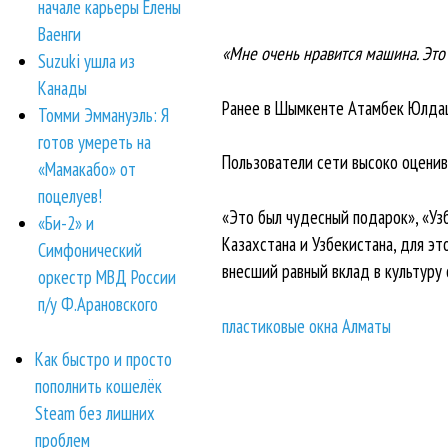
начале карьеры Елены
Ваенги
«Мне очень нравится машина. Это о
Suzuki ушла из
Канады
Ранее в Шымкенте Атамбек Юлдаш
Томми Эммануэль: Я
готов умереть на
Пользователи сети высоко оценив
«Мамакабо» от
поцелуев!
«Это был чудесный подарок», «Узб
«Би-2» и
Казахстана и Узбекистана, для эт
Симфонический
внесший равный вклад в культуру о
оркестр МВД России
п/у Ф.Арановского
пластиковые окна Алматы
Как быстро и просто
пополнить кошелёк
Steam без лишних
проблем