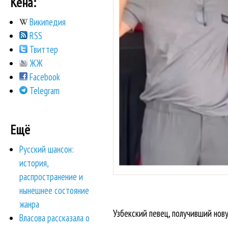
Кена:
Википедия
RSS
Твиттер
ЖЖ
Facebook
Telegram
Ещё
Русский шансон:
история,
распространение и
нынешнее состояние
жанра
Узбекский певец, получивший нов
Власова рассказала о