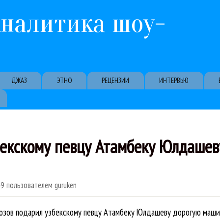
Перейти к основному содержанию
Аналитика шоу-
ДЖАЗ
ЭТНО
РЕЦЕНЗИИ
ИНТЕРВЬЮ
екскому певцу Атамбеку Юлдашев
49
пользователем
guruken
гозов подарил узбекскому певцу Атамбеку Юлдашеву дорогую маши