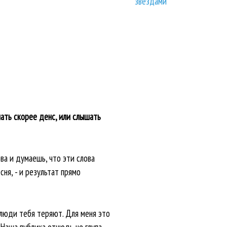
звездами
ать скорее денс, или слышать
ова и думаешь, что эти слова
сня, - и результат прямо
 люди тебя теряют. Для меня это
 Наша публика отнюдь не глупа,