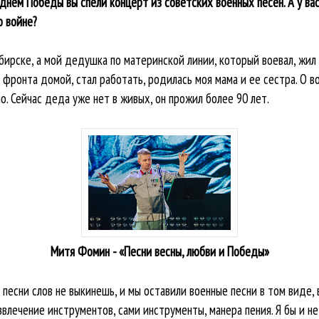
днем Победы вы спели концерт из советских военных песен. А у ва
о войне?
ирске, а мой дедушка по материнской линии, который воевал, жил в
с фронта домой, стал работать, родилась моя мама и ее сестра. О в
. Сейчас деда уже нет в живых, он прожил более 90 лет.
Митя Фомин - «Песни весны, любви и Победы»
 песни слов не выкинешь, и мы оставили военные песни в том виде, 
лечение инструментов, сами инструменты, манера пения. Я бы и не 