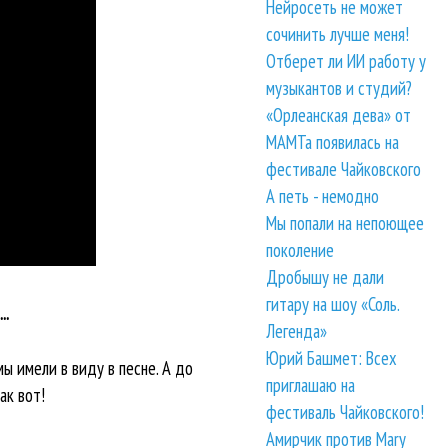
Нейросеть не может
сочинить лучше меня!
Отберет ли ИИ работу у
музыкантов и студий?
«Орлеанская дева» от
МАМТа появилась на
фестивале Чайковского
А петь - немодно
Мы попали на непоющее
поколение
Дробышу не дали
гитару на шоу «Соль.
..
Легенда»
Юрий Башмет: Всех
мы имели в виду в песне. А до
приглашаю на
ак вот!
фестиваль Чайковского!
Амирчик против Mary