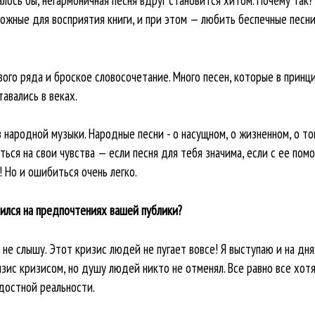
ожные для восприятия книги, и при этом — любить беспечные песни
вого ряда и броское словосочетание. Много песен, которые в принц
авались в веках.
 народной музыки. Народные песни - о насущном, о жизненном, о то
ься на свои чувства — если песня для тебя значима, если с ее по
! Но и ошибиться очень легко.
зился на предпочтениях вашей публики?
 не слышу. Этот кризис людей не пугает вовсе! Я выступаю и на дня
изис кризисом, но душу людей никто не отменял. Все равно все хот
адостной реальности.