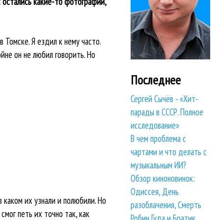
с остались какие-то фотографии,
 Томске. Я ездил к нему часто.
ойне он не любил говорить. Но
Последнее
Сергей Сычёв - «Хит-
парады в СССР. Полное
исследование»
В чем проблема с
чартами и что делать с
музыкальным ИИ?
Обзор киноновинок:
Одиссея, День
в каком их узнали и полюбили. Но
разоблачения, Смерть
смог петь их точно так, как
Робин Гуда и Братик