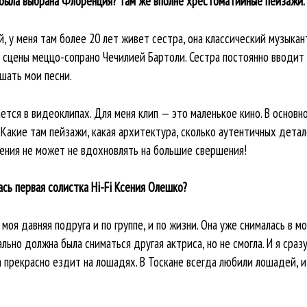
 была выбрана Флоренция? Там же вполне хрестоматийные пейзажи.
й, у меня там более 20 лет живет сестра, она классический музыкан
 сцены меццо-сопрано Чечилией Бартоли. Сестра постоянно вводит 
шать мои песни.
ся в видеоклипах. Для меня клип — это маленькое кино. В основно
Какие там пейзажи, какая архитектура, сколько аутентичных детал
ения не может не вдохновлять на большие свершения!
лась первая солистка Hi-Fi Ксения Олешко?
 моя давняя подруга и по группе, и по жизни. Она уже снималась в 
ьно должна была сниматься другая актриса, но не смогла. И я сраз
а прекрасно ездит на лошадях. В Тоскане всегда любили лошадей, и