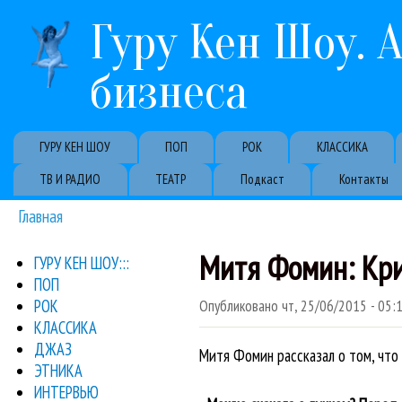
Гуру Кен Шоу. 
бизнеса
Primary links
ГУРУ КЕН ШОУ
ПОП
РОК
КЛАССИКА
ТВ И РАДИО
ТЕАТР
Подкаст
Контакты
Главная
Вы здесь
Митя Фомин: Кри
ГУРУ КЕН ШОУ:::
ПОП
РОК
Опубликовано
чт, 25/06/2015 - 05:
КЛАССИКА
ДЖАЗ
Митя Фомин рассказал о том, что 
ЭТНИКА
ИНТЕРВЬЮ