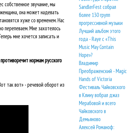
ес собственное звучание, мы
SandlerFest собрал
 женщина, она может надевать
более 130 групп
становятся хуже со временем. Нас
прогрессивной музыки
но перепеваем. Мне захотелось
Лучший альбом этого
Теперь мне хочется записать и
года - Raye с «This
Music May Contain
Hope»?
и противоречит нормам русского
Владимир
Преображенский - Magic
Hands of Victoria
Вот так вот» - речевой оборот из
Фестиваль Чайковского
в Клину вобрал джаз
Мерабовой и всего
Чайковского в
Демьяново
Алексей Романоф: