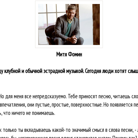
Митя Фомин
ду клубной и обычной эстрадной музыкой. Сегодня люди хотят слыш
. Но для меня все непредсказуемо. Тебе приносят песню, читаешь сл
впечатления, они пустые, простые, поверхностные. Но появляется пе
, что ничего не понимаешь.
к только ты вкладываешь какой-то значимый смысл в слова песни, -
алось бы, негармоничная песня вдруг становится хитом. Почему так?