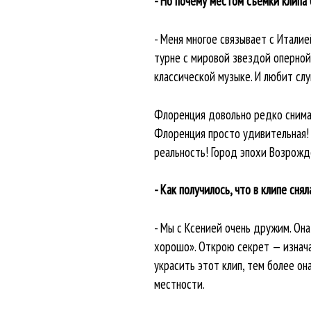
- Но почему местом съемки клипа
- Меня многое связывает с Италие
турне с мировой звездой оперной
классической музыке. И любит слу
Флоренция довольно редко снимает
Флоренция просто удивительная! 
реальность! Город эпохи Возрожд
- Как получилось, что в клипе сня
- Мы с Ксенией очень дружим. Она
хорошо». Открою секрет — изначал
украсить этот клип, тем более он
местности.