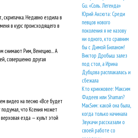
Gu. «Соль. Легенда»
Юрий Аксюта: Среди
т, скрипачка. Недавно ездила в
певцов нового
меня в курс происходящего в
поколения я не назову
ни одного, кто сравним
бы с Димой Биланом!
м снимают Рим, Венецию... А
Виктор Дробыш залез
ей, совершенно другая
под стол, а Ирина
Дубцова расплакалась и
сбежала
Кто кринжовее: Максим
Фадеев или Shaman?
моем видео на песню «Все будет
МакSим: какой она была,
у подумал, что Ксения может
когда только начинала
 верховая езда — культ этой
Звукачи рассказали о
своей работе со