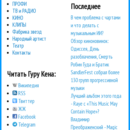
ПРОФИ
Последнее
ТВ и РАДИО
В чем проблема с чартами
КИНО
КЛИПЫ
и что делать с
Фабрика звезд
музыкальным ИИ?
Народный артист
Обзор киноновинок:
Театр
Одиссея, День
Контакты
разоблачения, Смерть
Робин Гуда и Братик
SandlerFest собрал более
Читать Гуру Кена:
130 групп прогрессивной
Википедия
музыки
RSS
Лучший альбом этого года
Твиттер
- Raye с «This Music May
ЖЖ
Contain Hope»?
Facebook
Владимир
Telegram
Преображенский - Magic