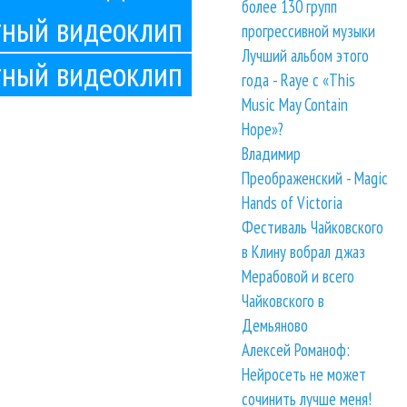
более 130 групп
тный видеоклип
прогрессивной музыки
Лучший альбом этого
тный видеоклип
года - Raye с «This
Music May Contain
Hope»?
Владимир
Преображенский - Magic
Hands of Victoria
Фестиваль Чайковского
в Клину вобрал джаз
Мерабовой и всего
Чайковского в
Демьяново
Алексей Романоф:
Нейросеть не может
сочинить лучше меня!