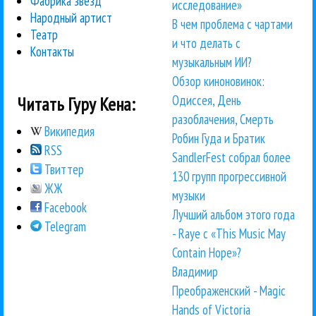
Фабрика звезд
исследование»
Народный артист
В чем проблема с чартами
Театр
и что делать с
Контакты
музыкальным ИИ?
Обзор киноновинок:
Одиссея, День
Читать Гуру Кена:
разоблачения, Смерть
Википедия
Робин Гуда и Братик
RSS
SandlerFest собрал более
Твиттер
130 групп прогрессивной
ЖЖ
музыки
Facebook
Лучший альбом этого года
Telegram
- Raye с «This Music May
Contain Hope»?
Владимир
Преображенский - Magic
Hands of Victoria