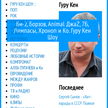
Гуру Кен
ГУРУ КЕН ШОУ:::
ПОП
РОК
КЛАССИКА
Би-2, Борзов, Animal ДжаZ, 7Б,
ДЖАЗ
Лампасы, Хроноп и Ко. Гуру Кен
ЭТНИКА
Шоу
ИНТЕРВЬЮ
КОНЦЕРТЫ
РЕЦЕНЗИИ
ЛЮБОВНЫЕ ИСТОРИИ
КОМПРОМАТ
АЛЛА ПУГАЧЕВА и Ко
ЕВРОВИДЕНИЕ
МЕЖДУ ЖАНРОВ
ПРОФИ
Последнее
ТВ и РАДИО
Сергей Сычёв - «Хит-
КИНО
КЛИПЫ
парады в СССР. Полное