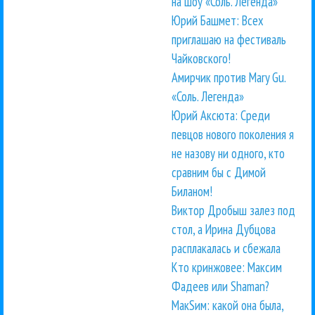
на шоу «Соль. Легенда»
Юрий Башмет: Всех
приглашаю на фестиваль
Чайковского!
Амирчик против Mary Gu.
«Соль. Легенда»
Юрий Аксюта: Среди
певцов нового поколения я
не назову ни одного, кто
сравним бы с Димой
Биланом!
Виктор Дробыш залез под
стол, а Ирина Дубцова
расплакалась и сбежала
Кто кринжовее: Максим
Фадеев или Shaman?
МакSим: какой она была,