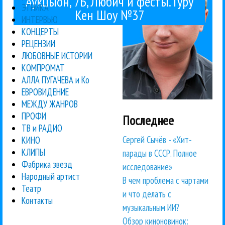
Аукцыон, 7Б, Любич и фесты. Гуру
ЭТНИКА
Кен Шоу №37
ИНТЕРВЬЮ
КОНЦЕРТЫ
РЕЦЕНЗИИ
ЛЮБОВНЫЕ ИСТОРИИ
КОМПРОМАТ
АЛЛА ПУГАЧЕВА и Ко
ЕВРОВИДЕНИЕ
МЕЖДУ ЖАНРОВ
ПРОФИ
Последнее
ТВ и РАДИО
Сергей Сычёв - «Хит-
КИНО
КЛИПЫ
парады в СССР. Полное
Фабрика звезд
исследование»
Народный артист
В чем проблема с чартами
Театр
и что делать с
Контакты
музыкальным ИИ?
Обзор киноновинок: