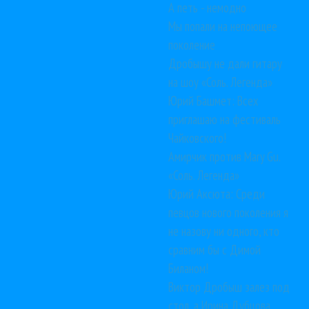
А петь - немодно
Мы попали на непоющее
поколение
Дробышу не дали гитару
на шоу «Соль. Легенда»
Юрий Башмет: Всех
приглашаю на фестиваль
Чайковского!
Амирчик против Mary Gu.
«Соль. Легенда»
Юрий Аксюта: Среди
певцов нового поколения я
не назову ни одного, кто
сравним бы с Димой
Биланом!
Виктор Дробыш залез под
стол, а Ирина Дубцова