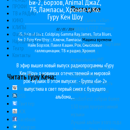
Би-2, Борзов, Animal ДжаZ,
ПРОФИ
Последнее
7Б, Лампасы, Хроноп и Ко.
ТВ и РАДИО
Гуру Кен Шоу
Сергей Сычёв - «Хит-
КИНО
КЛИПЫ
парады в СССР. Полное
02 / 03 / 2014
Фабрика звезд
7Б
,
Animal Jazz
,
Coldplay
,
Gamma Ray
,
James
,
Tota Blues
,
исследование»
Би-2
,
Гуру Кен Шоу:::
,
Ключи
,
Лампасы
,
Машина времени
,
Народный артист
В чем проблема с чартами
Найк Борзов
,
Павел Кашин
,
Рок
,
Смысловые
Театр
галлюцинации
,
ТВ и радио
,
Хроноп
и что делать с
Контакты
музыкальным ИИ?
В эфир вышел новый выпуск радиопрограммы «Гуру
Обзор киноновинок:
Кен Шоу» о новинках отечественной и мировой
Одиссея, День
Читать Гуру Кена:
рок-музыки. В этом выпуске: - Группа «Би-2»
разоблачения, Смерть
Википедия
выпустила в свет первый сингл с будущего
Робин Гуда и Братик
RSS
альбома,...
SandlerFest собрал более
Твиттер
130 групп прогрессивной
ЖЖ
музыки
Facebook
Лучший альбом этого года
Telegram
- Raye с «This Music May