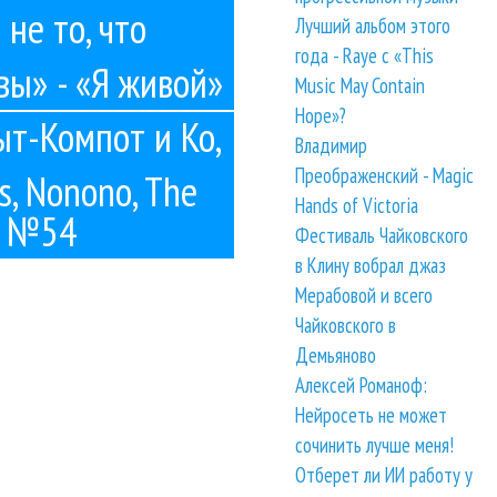
не то, что
Лучший альбом этого
года - Raye с «This
вы» - «Я живой»
Music May Contain
Hope»?
хыт-Компот и Ко,
Владимир
Преображенский - Magic
s, Nonono, The
Hands of Victoria
оу №54
Фестиваль Чайковского
в Клину вобрал джаз
Мерабовой и всего
Чайковского в
Демьяново
Алексей Романоф:
Нейросеть не может
сочинить лучше меня!
Отберет ли ИИ работу у