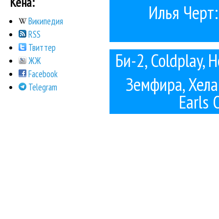
Кена:
Илья Черт:
Википедия
RSS
Твиттер
Би-2, Coldplay, 
ЖЖ
Facebook
Земфира, Хелав
Telegram
Earls 