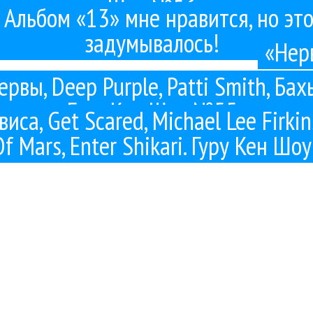
Шоу №56
 Альбом «13» мне нравится, но это 
задумывалось!
«Нер
Нервы, Deep Purple, Patti Smith, Ба
Гуру Кен Шоу №55
иса, Get Scared, Michael Lee Firkin
Of Mars, Enter Shikari. Гуру Кен Ш