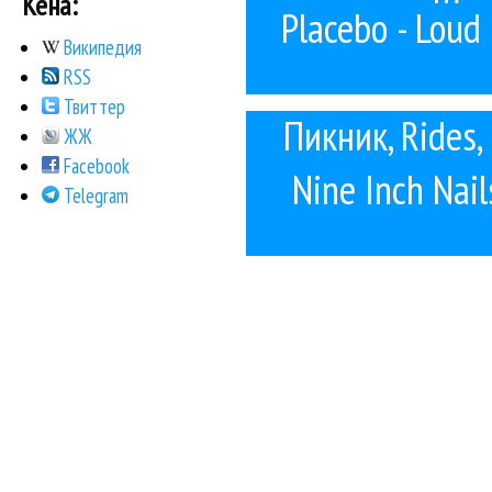
Кена:
Шер
Placebo - Loud 
Википедия
RSS
Твиттер
Пикник, Rides,
ЖЖ
Facebook
Nine Inch Nail
Telegram