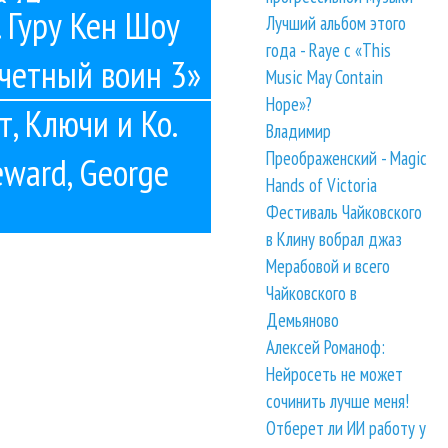
№47
о. Гуру Кен Шоу
Лучший альбом этого
года - Raye с «This
ечетный воин 3»
Music May Contain
Hope»?
т, Ключи и Ко.
Владимир
Преображенский - Magic
teward, George
Hands of Victoria
Фестиваль Чайковского
в Клину вобрал джаз
Мерабовой и всего
Чайковского в
Демьяново
Алексей Романоф:
Нейросеть не может
сочинить лучше меня!
Отберет ли ИИ работу у