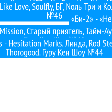
ил Кроу, MSP и Ко. Гуру Кен Шоу 
Like Love, Soulfly, БГ, Nоль Три и К
№46
«Би-2» - «Н
 Mission, Старый приятель, Тайм-Ау
Гуру Кен Шоу №45
s - Hesitation Marks. Линда, Rod S
Thorogood. Гуру Кен Шоу №44