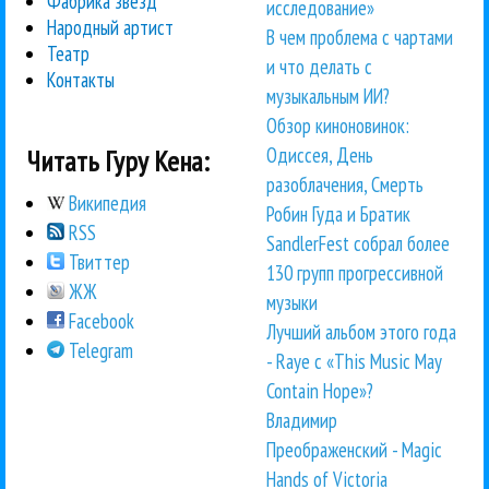
Фабрика звезд
исследование»
Народный артист
В чем проблема с чартами
Театр
и что делать с
Контакты
музыкальным ИИ?
Обзор киноновинок:
Одиссея, День
Читать Гуру Кена:
разоблачения, Смерть
Википедия
Робин Гуда и Братик
RSS
SandlerFest собрал более
Твиттер
130 групп прогрессивной
ЖЖ
музыки
Facebook
Лучший альбом этого года
Telegram
- Raye с «This Music May
Contain Hope»?
Владимир
Преображенский - Magic
Hands of Victoria