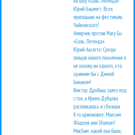
на шоу «Соль. Легенда»
Юрий Башмет: Всех
приглашаю на фестиваль
Чайковского!
Амирчик против Mary Gu.
«Соль. Легенда»
Юрий Аксюта: Среди
певцов нового поколения я
не назову ни одного, кто
сравним бы с Димой
Биланом!
Виктор Дробыш залез под
стол, а Ирина Дубцова
расплакалась и сбежала
Кто кринжовее: Максим
Фадеев или Shaman?
МакSим: какой она была,