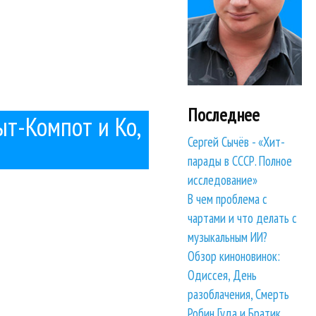
Последнее
хыт-Компот и Ко,
Сергей Сычёв - «Хит-
парады в СССР. Полное
исследование»
В чем проблема с
чартами и что делать с
музыкальным ИИ?
Обзор киноновинок:
Одиссея, День
разоблачения, Смерть
Робин Гуда и Братик