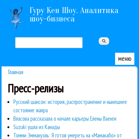
Перейти к основному содержанию
Гуру Кен Шоу. Аналитика
шоу-бизнеса
Поиск
Форма поиска
меню
Главная
Вы здесь
Пресс-релизы
Русский шансон: история, распространение и нынешнее
состояние жанра
Власова рассказала о начале карьеры Елены Ваенги
Suzuki ушла из Канады
Томми Эммануэль: Я готов умереть на «Мамакабо» от