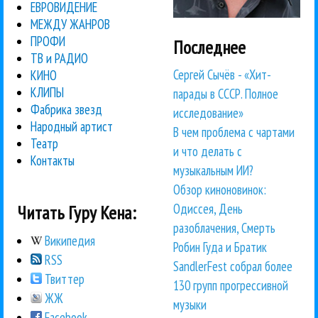
ЕВРОВИДЕНИЕ
МЕЖДУ ЖАНРОВ
ПРОФИ
Последнее
ТВ и РАДИО
Сергей Сычёв - «Хит-
КИНО
КЛИПЫ
парады в СССР. Полное
Фабрика звезд
исследование»
Народный артист
В чем проблема с чартами
Театр
и что делать с
Контакты
музыкальным ИИ?
Обзор киноновинок:
Одиссея, День
Читать Гуру Кена:
разоблачения, Смерть
Википедия
Робин Гуда и Братик
RSS
SandlerFest собрал более
Твиттер
130 групп прогрессивной
ЖЖ
музыки
Facebook