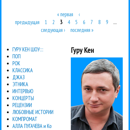
« первая
‹
Страницы
предыдущая
1
2
3
4
5
6
7
8
9
…
следующая ›
последняя »
Гуру Кен
ГУРУ КЕН ШОУ:::
ПОП
РОК
КЛАССИКА
ДЖАЗ
ЭТНИКА
ИНТЕРВЬЮ
КОНЦЕРТЫ
РЕЦЕНЗИИ
ЛЮБОВНЫЕ ИСТОРИИ
КОМПРОМАТ
АЛЛА ПУГАЧЕВА и Ко