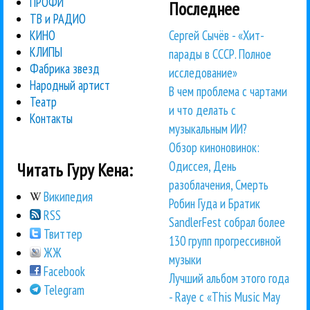
ПРОФИ
Последнее
ТВ и РАДИО
Сергей Сычёв - «Хит-
КИНО
КЛИПЫ
парады в СССР. Полное
Фабрика звезд
исследование»
Народный артист
В чем проблема с чартами
Театр
и что делать с
Контакты
музыкальным ИИ?
Обзор киноновинок:
Одиссея, День
Читать Гуру Кена:
разоблачения, Смерть
Википедия
Робин Гуда и Братик
RSS
SandlerFest собрал более
Твиттер
130 групп прогрессивной
ЖЖ
музыки
Facebook
Лучший альбом этого года
Telegram
- Raye с «This Music May