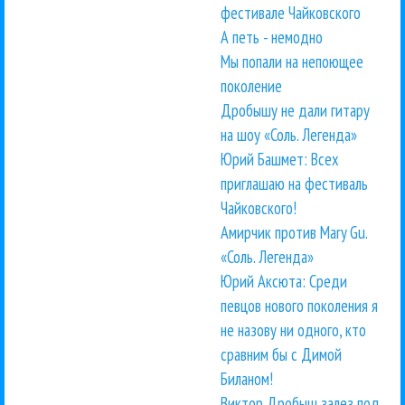
фестивале Чайковского
А петь - немодно
Мы попали на непоющее
поколение
Дробышу не дали гитару
на шоу «Соль. Легенда»
Юрий Башмет: Всех
приглашаю на фестиваль
Чайковского!
Амирчик против Mary Gu.
«Соль. Легенда»
Юрий Аксюта: Среди
певцов нового поколения я
не назову ни одного, кто
сравним бы с Димой
Биланом!
Виктор Дробыш залез под