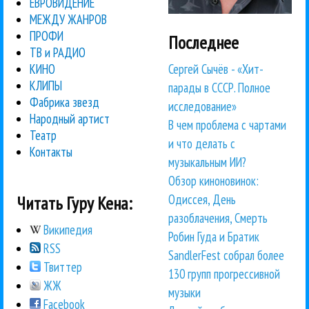
ЕВРОВИДЕНИЕ
МЕЖДУ ЖАНРОВ
ПРОФИ
Последнее
ТВ и РАДИО
Сергей Сычёв - «Хит-
КИНО
КЛИПЫ
парады в СССР. Полное
Фабрика звезд
исследование»
Народный артист
В чем проблема с чартами
Театр
и что делать с
Контакты
музыкальным ИИ?
Обзор киноновинок:
Одиссея, День
Читать Гуру Кена:
разоблачения, Смерть
Википедия
Робин Гуда и Братик
RSS
SandlerFest собрал более
Твиттер
130 групп прогрессивной
ЖЖ
музыки
Facebook