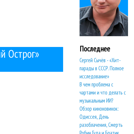
Последнее
й Острог»
Сергей Сычёв - «Хит-
парады в СССР. Полное
исследование»
В чем проблема с
чартами и что делать с
музыкальным ИИ?
Обзор киноновинок:
Одиссея, День
разоблачения, Смерть
Робин Гуда и Братик