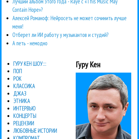
Лучший альбом этого года - Raye с «This Music May
Contain Hope»?
Алексей Романоф: Нейросеть не может сочинить лучше
меня!
Отберет ли ИИ работу у музыкантов и студий?
А петь - немодно
Гуру Кен
ГУРУ КЕН ШОУ:::
ПОП
РОК
КЛАССИКА
ДЖАЗ
ЭТНИКА
ИНТЕРВЬЮ
КОНЦЕРТЫ
РЕЦЕНЗИИ
ЛЮБОВНЫЕ ИСТОРИИ
КОМПРОМАТ