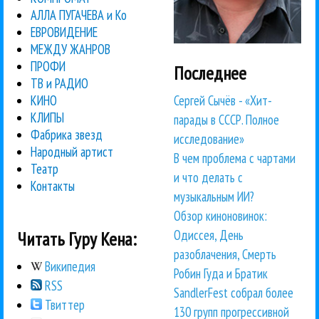
АЛЛА ПУГАЧЕВА и Ко
ЕВРОВИДЕНИЕ
МЕЖДУ ЖАНРОВ
ПРОФИ
Последнее
ТВ и РАДИО
Сергей Сычёв - «Хит-
КИНО
КЛИПЫ
парады в СССР. Полное
Фабрика звезд
исследование»
Народный артист
В чем проблема с чартами
Театр
и что делать с
Контакты
музыкальным ИИ?
Обзор киноновинок:
Одиссея, День
Читать Гуру Кена:
разоблачения, Смерть
Википедия
Робин Гуда и Братик
RSS
SandlerFest собрал более
Твиттер
130 групп прогрессивной