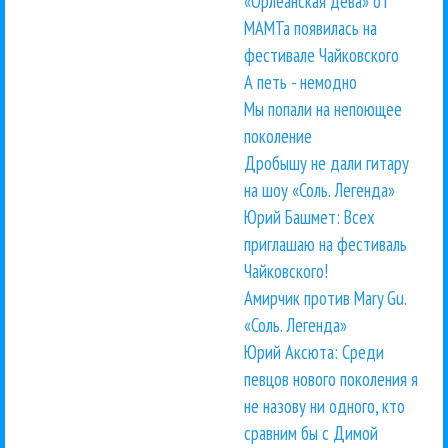
«Орлеанская дева» от
МАМТа появилась на
фестивале Чайковского
А петь - немодно
Мы попали на непоющее
поколение
Дробышу не дали гитару
на шоу «Соль. Легенда»
Юрий Башмет: Всех
приглашаю на фестиваль
Чайковского!
Амирчик против Mary Gu.
«Соль. Легенда»
Юрий Аксюта: Среди
певцов нового поколения я
не назову ни одного, кто
сравним бы с Димой