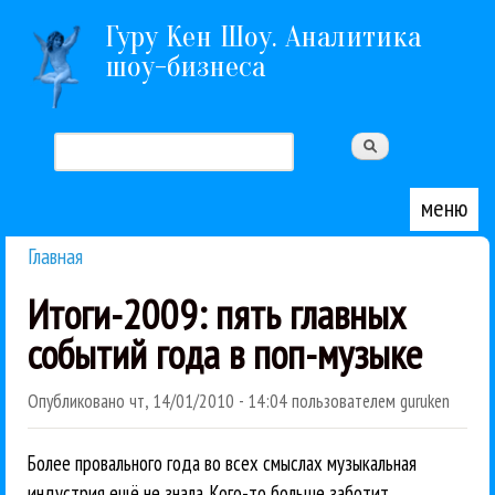
Перейти к основному содержанию
Гуру Кен Шоу. Аналитика
шоу-бизнеса
Поиск
Форма поиска
меню
Главная
Вы здесь
Итоги-2009: пять главных
событий года в поп-музыке
Опубликовано
чт, 14/01/2010 - 14:04
пользователем
guruken
Более провального года во всех смыслах музыкальная
индустрия ещё не знала. Кого-то больше заботит