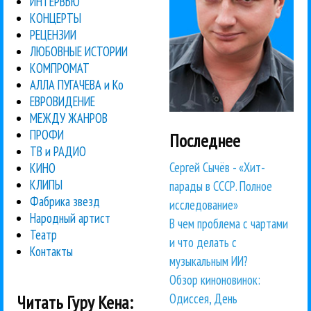
ИНТЕРВЬЮ
КОНЦЕРТЫ
РЕЦЕНЗИИ
ЛЮБОВНЫЕ ИСТОРИИ
КОМПРОМАТ
АЛЛА ПУГАЧЕВА и Ко
ЕВРОВИДЕНИЕ
МЕЖДУ ЖАНРОВ
ПРОФИ
Последнее
ТВ и РАДИО
Сергей Сычёв - «Хит-
КИНО
КЛИПЫ
парады в СССР. Полное
Фабрика звезд
исследование»
Народный артист
В чем проблема с чартами
Театр
и что делать с
Контакты
музыкальным ИИ?
Обзор киноновинок:
Одиссея, День
Читать Гуру Кена: