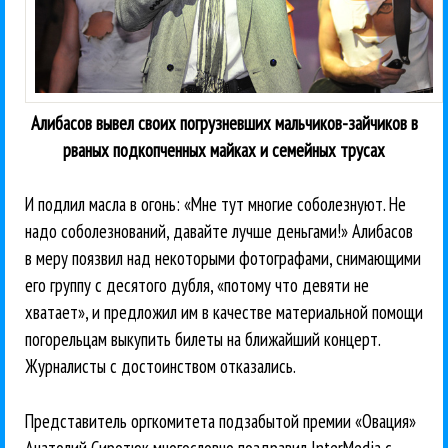
Алибасов вывел своих погрузневших мальчиков-зайчиков в
рваных подкопченных майках и семейных трусах
И подлил масла в огонь: «Мне тут многие соболезнуют. Не
надо соболезнований, давайте лучше деньгами!» Алибасов
в меру поязвил над некоторыми фотографами, снимающими
его группу с десятого дубля, «потому что девяти не
хватает», и предложил им в качестве материальной помощи
погорельцам выкупить билеты на ближайший концерт.
Журналисты с достоинством отказались.
Представитель оргкомитета подзабытой премии «Овация»
Анатолий Сиротюк многословно поздравил InterMedia с