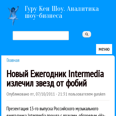
Перейти к основному содержанию
Гуру Кен Шоу. Аналитика
шоу-бизнеса
Поиск
Форма поиска
меню
Главная
Вы здесь
Новый Ежегодник Intermedia
излечил звезд от фобий
Опубликовано
пт, 07/10/2011 - 21:31
пользователем
guruken
Презентация 13-го выпуска Российского музыкального
ежегодника Intermedia прошла с врачами, обгорелым «На-