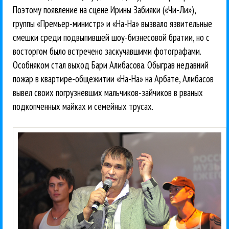
Поэтому появление на сцене Ирины Забияки («Чи-Ли»),
группы «Премьер-министр» и «На-На» вызвало язвительные
смешки среди подвыпившей шоу-бизнесовой братии, но с
восторгом было встречено заскучавшими фотографами.
Особняком стал выход Бари Алибасова. Обыграв недавний
пожар в квартире-общежитии «На-На» на Арбате, Алибасов
вывел своих погрузневших мальчиков-зайчиков в рваных
подкопченных майках и семейных трусах.