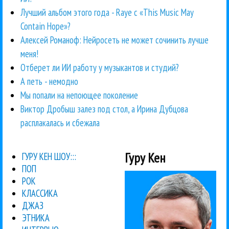
Лучший альбом этого года - Raye с «This Music May
Contain Hope»?
Алексей Романоф: Нейросеть не может сочинить лучше
меня!
Отберет ли ИИ работу у музыкантов и студий?
А петь - немодно
Мы попали на непоющее поколение
Виктор Дробыш залез под стол, а Ирина Дубцова
расплакалась и сбежала
Гуру Кен
ГУРУ КЕН ШОУ:::
ПОП
РОК
КЛАССИКА
ДЖАЗ
ЭТНИКА