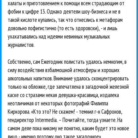
халаты и приготовлением к помощи всем страдающим от
фобии к цифре 13. Однако деятели шоу-бизнеса и не в
такой кислоте купались, так что отнеслись к метафорам
довольно пофигистично (то есть здоровски), - и лишь
ухахатывались над идеями невинных музыкальных
журналистов.
Собственно, сам Ежегодник полистать удалось немногим, в
силу воздействия взбалмошной атмосферы и хороших
алкогольных напитков. Внимание удалось сконцентрировать
только на обложке, где запечатлена в загадочной железной
каске со стразами некая девушка-красавица, издалека
неотличимая от некоторых фотографий Филиппа
Киркорова. «Кто это? Не скажем! - темнил г-н Сафронов,
гендиректор Intermedia. – Почитайте, тогда узнаете. На
самом деле пока никому не понятно, каким будет это новое
лицо - именно поэтому оно такое загадочное».