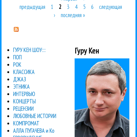
Страницы
предыдущая
1
2
3
4
5
6
следующая
›
последняя »
Гуру Кен
ГУРУ КЕН ШОУ:::
ПОП
РОК
КЛАССИКА
ДЖАЗ
ЭТНИКА
ИНТЕРВЬЮ
КОНЦЕРТЫ
РЕЦЕНЗИИ
ЛЮБОВНЫЕ ИСТОРИИ
КОМПРОМАТ
АЛЛА ПУГАЧЕВА и Ко