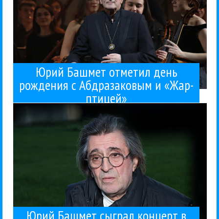
Юрий Башмет отметил день
рождения с Абдразаковым и «Жар-
Действительно знаменитыми...
птицей»
«Новая Россия» и музыкой только Чайковского.
солистами и актерами с участием оркестра
концерт Юрия Башмета с ведущими оперными
В парке «Зарядье» в день Москвы прозвучал
Концерты
Новая Россия
Юрий Башмет
Дмитрий Маслеев
Игорь Головатенко
Классика
Александр Рамм
Альбина Шагимурадова
Анна Юркус
15 / 09 / 2025
со звездами
концерт в честь Дня Москвы
Юрий Башмет сыграл
Юрий Башмет сыграл концерт в