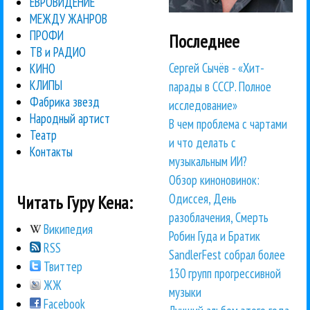
ЕВРОВИДЕНИЕ
МЕЖДУ ЖАНРОВ
ПРОФИ
Последнее
ТВ и РАДИО
Сергей Сычёв - «Хит-
КИНО
КЛИПЫ
парады в СССР. Полное
Фабрика звезд
исследование»
Народный артист
В чем проблема с чартами
Театр
и что делать с
Контакты
музыкальным ИИ?
Обзор киноновинок:
Одиссея, День
Читать Гуру Кена:
разоблачения, Смерть
Википедия
Робин Гуда и Братик
RSS
SandlerFest собрал более
Твиттер
130 групп прогрессивной
ЖЖ
музыки
Facebook