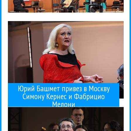
Кернес, итальянского кларнетиста Фабрицио...
Моцарта, с участием немецкого сопрано Симоны
прозвучала в КЗЧ программа полностью из
продолжается, и в день рождения Моцарта
Фестиваль Юрия Башмета в Москве
Солисты Москвы
Юрий Башмет
Дмитрий Маслеев
Классика
Концерты
Симона Кермес
La Venexiana показала истинное
28 / 01 / 2026
Фабрицио Мелони
Москву Симону Кернес и
Юрий Башмет привез в
барокко в КЗЧ
Юрий Башмет привез в Москву
Симону Кернес и Фабрицио
Мелони
Бараковой. 24 января...
басом Ильдаром Абдразаковым и меццо Марией
сцене зала им. Чайковского, причем в компании с
альтист Юрий Башмет традиционно встретил на
Свой 73-летний день рождения дирижер и
Баракова
Юрий Башмет
Ильдар Абразаков
Классика
Концерты
Мария
25 / 01 / 2026
«Жар-птицей»
рождения с Абдразаковым и
Юрий Башмет отметил день