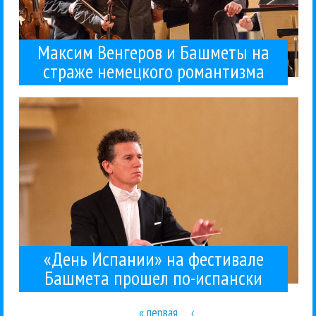
Максим Венгеров и Башметы на
страже немецкого романтизма
дирижер испанский —...
музыка. Дирижер Алексис Сориано Собственно, и
Ярославле. Испанские музыканты, испанская
музыкальном фестивале Юрия Башмета в
«День Испании» прошел на IX международном
Алексис Сориано
Классика
Концерты
Юрий Башмет
07 / 05 / 2017
по-испански
фестивале Башмета прошел
«День Испании» на
«День Испании» на фестивале
Башмета прошел по-испански
« первая
‹