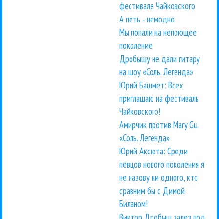
фестивале Чайковского
А петь - немодно
Мы попали на непоющее
поколение
Дробышу не дали гитару
на шоу «Соль. Легенда»
Юрий Башмет: Всех
приглашаю на фестиваль
Чайковского!
Амирчик против Mary Gu.
«Соль. Легенда»
Юрий Аксюта: Среди
певцов нового поколения я
не назову ни одного, кто
сравним бы с Димой
Биланом!
Виктор Дробыш залез под