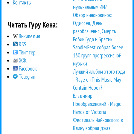
Контакты
музыкальным ИИ?
Обзор киноновинок:
Одиссея, День
Читать Гуру Кена:
разоблачения, Смерть
Википедия
Робин Гуда и Братик
RSS
SandlerFest собрал более
Твиттер
130 групп прогрессивной
ЖЖ
музыки
Facebook
Лучший альбом этого года
Telegram
- Raye с «This Music May
Contain Hope»?
Владимир
Преображенский - Magic
Hands of Victoria
Фестиваль Чайковского в
Клину вобрал джаз