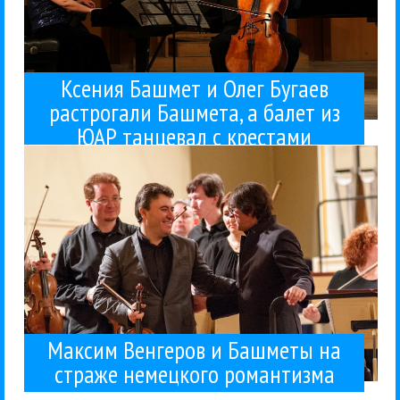
Ксения Башмет и Олег Бугаев
растрогали Башмета, а балет из
неисчерпаемая, стоит лишь сменить...
ЮАР танцевал с крестами
Немецкий романтизм XIX века — тема
было продолжить его как «Брамс-Мендельсон».
вечер-сопоставление «Брамс-Шуман», и логично
На фестивале Башмета в Ярославле уже был
Башмет
Новая Россия
Хоровая капелла «Ярославия»
Юрий
Классика
Концерты
Ксения Башмет
Максим Венгеров
08 / 05 / 2017
романтизма
на страже немецкого
Максим Венгеров и Башметы
Максим Венгеров и Башметы на
страже немецкого романтизма
(неожиданно). «...
концерт (логично) и «Именинную увертюру»