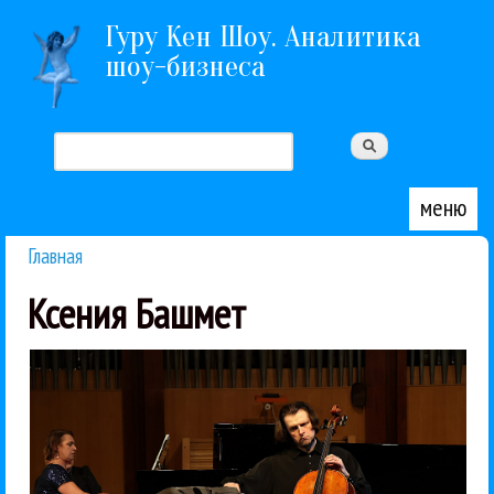
Перейти к основному содержанию
Гуру Кен Шоу. Аналитика
шоу-бизнеса
Поиск
Форма поиска
меню
Главная
Вы здесь
Ксения Башмет
Башмет (фортепиано) и Олег...
давние партнеры по камерной музыке Ксения
танцовщики из ЮАР Vuyani Dance Theatre и
Сочи в один день выступили экзотические
На Зимнем фестивале искусств Юрия Башмета в
Классика
Концерты
Ксения Башмет
Юрий Башмет
27 / 02 / 2026
из ЮАР танцевал с крестами
растрогали Башмета, а балет
Ксения Башмет и Олег Бугаев