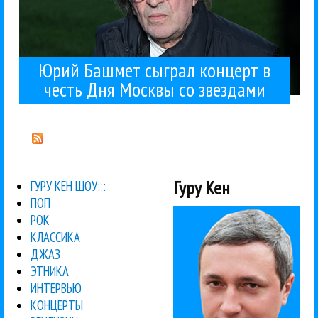
Юрий Башмет сыграл концерт в
честь Дня Москвы со звездами
Гуру Кен
ГУРУ КЕН ШОУ:::
ПОП
РОК
КЛАССИКА
ДЖАЗ
ЭТНИКА
ИНТЕРВЬЮ
КОНЦЕРТЫ