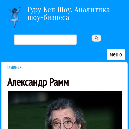
Перейти к основному содержанию
Гуру Кен Шоу. Аналитика
шоу-бизнеса
Поиск
Форма поиска
меню
Главная
Вы здесь
Александр Рамм
Действительно знаменитыми...
«Новая Россия» и музыкой только Чайковского.
солистами и актерами с участием оркестра
концерт Юрия Башмета с ведущими оперными
В парке «Зарядье» в день Москвы прозвучал
Концерты
Новая Россия
Юрий Башмет
Дмитрий Маслеев
Игорь Головатенко
Классика
Александр Рамм
Альбина Шагимурадова
Анна Юркус
15 / 09 / 2025
со звездами
концерт в честь Дня Москвы
Юрий Башмет сыграл