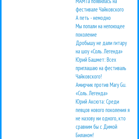
МАМТа появилась на
фестивале Чайковского
А петь - немодно
Мы попали на непоющее
поколение
Дробышу не дали гитару
на шоу «Соль. Легенда»
Юрий Башмет: Всех
приглашаю на фестиваль
Чайковского!
Амирчик против Mary Gu.
«Соль. Легенда»
Юрий Аксюта: Среди
певцов нового поколения я
не назову ни одного, кто
сравним бы с Димой
Биланом!