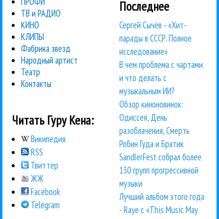
ПРОФИ
Последнее
ТВ и РАДИО
Сергей Сычёв - «Хит-
КИНО
КЛИПЫ
парады в СССР. Полное
Фабрика звезд
исследование»
Народный артист
В чем проблема с чартами
Театр
и что делать с
Контакты
музыкальным ИИ?
Обзор киноновинок:
Одиссея, День
Читать Гуру Кена:
разоблачения, Смерть
Википедия
Робин Гуда и Братик
RSS
SandlerFest собрал более
Твиттер
130 групп прогрессивной
ЖЖ
музыки
Facebook
Лучший альбом этого года
Telegram
- Raye с «This Music May