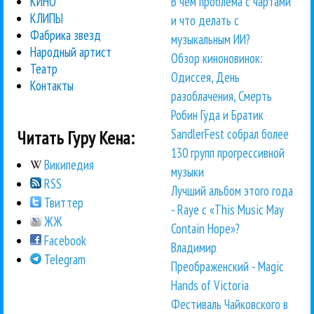
В чем проблема с чартами
КИНО
КЛИПЫ
и что делать с
Фабрика звезд
музыкальным ИИ?
Народный артист
Обзор киноновинок:
Театр
Одиссея, День
Контакты
разоблачения, Смерть
Робин Гуда и Братик
SandlerFest собрал более
Читать Гуру Кена:
130 групп прогрессивной
Википедия
музыки
RSS
Лучший альбом этого года
Твиттер
- Raye с «This Music May
ЖЖ
Contain Hope»?
Facebook
Владимир
Telegram
Преображенский - Magic
Hands of Victoria
Фестиваль Чайковского в