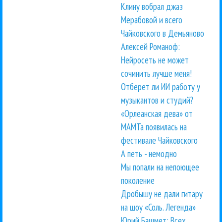
Клину вобрал джаз
Мерабовой и всего
Чайковского в Демьяново
Алексей Романоф:
Нейросеть не может
сочинить лучше меня!
Отберет ли ИИ работу у
музыкантов и студий?
«Орлеанская дева» от
МАМТа появилась на
фестивале Чайковского
А петь - немодно
Мы попали на непоющее
поколение
Дробышу не дали гитару
на шоу «Соль. Легенда»
Юрий Башмет: Всех