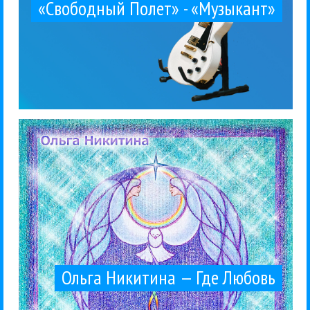
«Свободный Полет» - «Музыкант»
2015 Жанр: авторская песня,...
Сергеем Рудницким («Аракс»).CD. Бомба-Питер,
симфоничного этно-попа, записанного ранее с
Никитиной решительно отличается от
Камерный альбом поэтессы и барда Ольги
Между жанров
Ольга Никитина
Рецензии
24 / 07 / 2015
Любовь
Ольга Никитина — Где
Ольга Никитина — Где Любовь