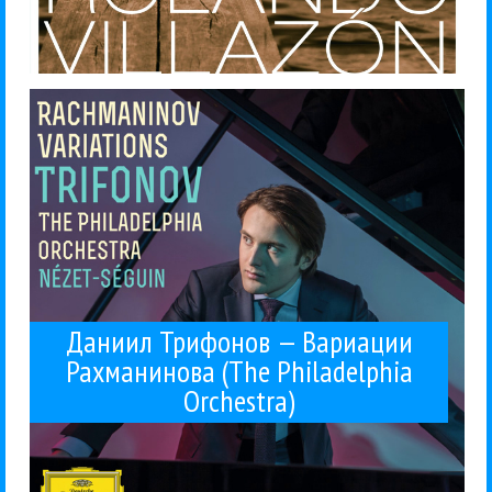
молодого русского пианиста в...
ждут от самого, пожалуй, многообещающего
Rachmaniana — смело, дерзко. Именно то, что
Паганини, Шопена, Корелли и собственную сюиту
Соединить вариации Рахманинова на темы
Даниил Трифонов
Классика
Рецензии
21 / 10 / 2015
Philadelphia Orchestra)
Вариации Рахманинова (The
Даниил Трифонов —
Даниил Трифонов — Вариации
Рахманинова (The Philadelphia
Orchestra)