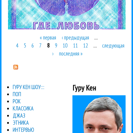
« первая
‹ предыдущая
…
Страницы
4
5
6
7
8
9
10
11
12
…
следующая
›
последняя »
Гуру Кен
ГУРУ КЕН ШОУ:::
ПОП
РОК
КЛАССИКА
ДЖАЗ
ЭТНИКА
ИНТЕРВЬЮ