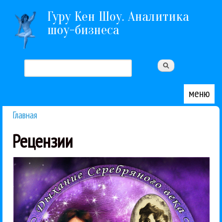
Перейти к основному содержанию
Гуру Кен Шоу. Аналитика
шоу-бизнеса
Поиск
Форма поиска
меню
Главная
Вы здесь
Рецензии
бардовская музыка. Слушать:...
Пастернака. CD. «Бомба-Питер», 2015. Жанр:
неочевидным сборником песен на стихи Бориса
серию «Дыхание Серебряного века» совсем
Известный бард Ольга Никитина продолжила
Между жанров
Ольга Никитина
Рецензии
25 / 10 / 2015
слова»
Пастернак. Давай ронять
Ольга Никитина - «Борис