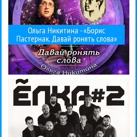
Ольга Никитина - «Борис
Пастернак. Давай ронять слова»
«Звери», их концертные...
радио и по ТВ. Классический пример — Лепс и
хитов, нежели зрители привыкли слышать на
концертах они играют совсем иные версии своих
У многих популярных артистов есть фишка — на
Елка
Поп
Рецензии
25 / 10 / 2015
Ёлка — #2