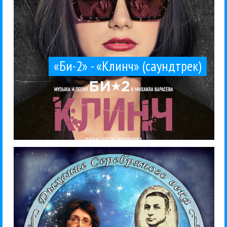
«Би-2» - «Клинч» (саундтрек)
«Бомба-Питер», 2015 (...
стихи Пастернака, Бальмонта и других поэтов.
помимо бунинского, в нее войдут альбомы на
открывает серию «Дыхание Серебряного века» -
Этим альбомом известный бард Ольга Никитина
Между жанров
Ольга Никитина
Рецензии
05 / 10 / 2015
Бунин. Настанет день»
Ольга Никитина - «Иван