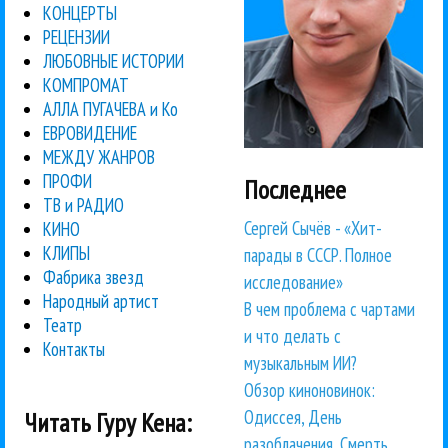
КОНЦЕРТЫ
РЕЦЕНЗИИ
ЛЮБОВНЫЕ ИСТОРИИ
КОМПРОМАТ
АЛЛА ПУГАЧЕВА и Ко
ЕВРОВИДЕНИЕ
МЕЖДУ ЖАНРОВ
ПРОФИ
Последнее
ТВ и РАДИО
Сергей Сычёв - «Хит-
КИНО
КЛИПЫ
парады в СССР. Полное
Фабрика звезд
исследование»
Народный артист
В чем проблема с чартами
Театр
и что делать с
Контакты
музыкальным ИИ?
Обзор киноновинок:
Одиссея, День
Читать Гуру Кена:
разоблачения, Смерть