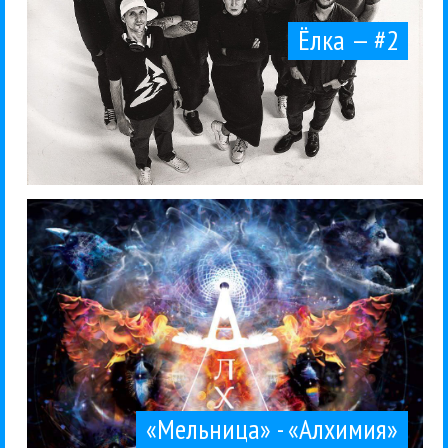
Ёлка — #2
Fairport...
стадионного размашистого фолк-рока в духе
Records, 2015. Жанр: фолк-рок, поп-рок. Вместо
угодно, но Хелависа вновь удивила. CD. Navigator
Шестой альбом «Мельницы» мог быть каким
Мельница
Рецензии
Рок
Этника
25 / 10 / 2015
«Мельница» - «Алхимия»
«Мельница» - «Алхимия»