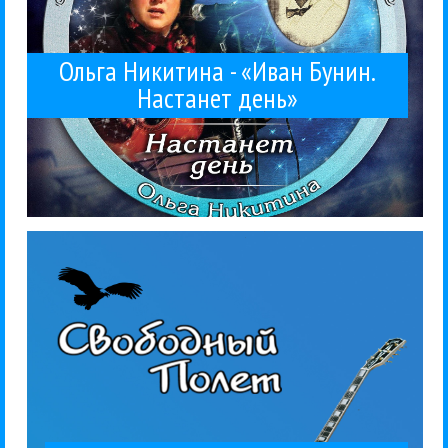
Ольга Никитина - «Иван Бунин.
Настанет день»
блюз-рок....
«Свободный Полет», 2015. Жанр: рок, русский рок,
музыканта, «не продавшегося» коммерции. Сингл.
группы «Свободный полет». Трек о судьбе
1 августа выходит сингл «Музыкант» от инди-
Рецензии
Рок
Свободный Полет
27 / 07 / 2015
«Музыкант»
«Свободный Полет» -