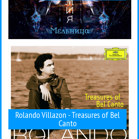
Deutsche...
Скорее странно, что ранее он не сделал этого. CD.
под названием «Сокровища бельканто»? Ничуть.
тенор Роландо Вильясон записал целый альбом
Удивительно ли, что знаменитый мексиканский
Rolando Villazon
Классика
Рецензии
22 / 10 / 2015
Bel Canto
Rolando Villazon - Treasures of
Rolando Villazon - Treasures of Bel
Canto