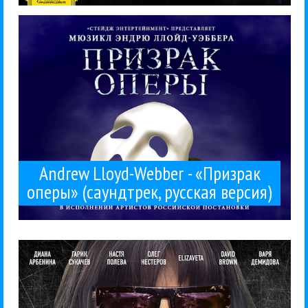
постановки «Стейдж...
русском языке в исполнении артистов московской
2014 года. И вот вышел лицензионный альбом на
человечества получил российскую версию осенью
Один из самых успешных мюзиклов в истории
Поп
Рецензии
21 / 10 / 2015
(саундтрек, русская версия)
«Призрак оперы»
Andrew Lloyd-Webber -
Andrew Lloyd-Webber - «Призрак
оперы» (саундтрек, русская версия)
Сам фильм «Клинч» вряд ли...
звука», 2015. Жанр: саундтрек, рок-баллада, рок.
предсказуемо-качественной. CD. «Мистерия
получилась столь же звездной, сколь и
Тайная серия из сериала «Нечетный воин»
Полева
Ночные снайперы
Рецензии
Рок
Би-2
Варя Демидова
Гарик Сукачев
Мегаполис
Настя
21 / 10 / 2015
«Би-2» - «Клинч» (саундтрек)