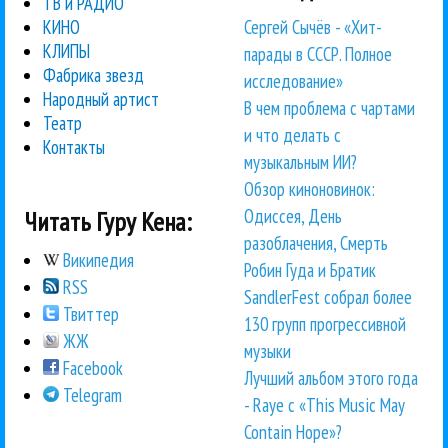
ТВ и РАДИО
Сергей Сычёв - «Хит-
КИНО
КЛИПЫ
парады в СССР. Полное
Фабрика звезд
исследование»
Народный артист
В чем проблема с чартами
Театр
и что делать с
Контакты
музыкальным ИИ?
Обзор киноновинок:
Одиссея, День
Читать Гуру Кена:
разоблачения, Смерть
Википедия
Робин Гуда и Братик
RSS
SandlerFest собрал более
Твиттер
130 групп прогрессивной
ЖЖ
музыки
Facebook
Лучший альбом этого года
Telegram
- Raye с «This Music May
Contain Hope»?