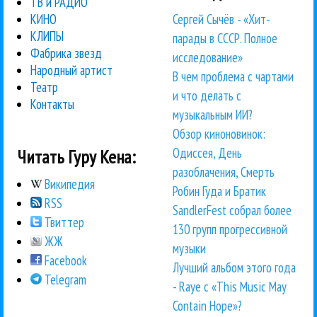
ТВ и РАДИО
Сергей Сычёв - «Хит-
КИНО
КЛИПЫ
парады в СССР. Полное
Фабрика звезд
исследование»
Народный артист
В чем проблема с чартами
Театр
и что делать с
Контакты
музыкальным ИИ?
Обзор киноновинок:
Одиссея, День
Читать Гуру Кена:
разоблачения, Смерть
Википедия
Робин Гуда и Братик
RSS
SandlerFest собрал более
Твиттер
130 групп прогрессивной
ЖЖ
музыки
Facebook
Лучший альбом этого года
Telegram
- Raye с «This Music May
Contain Hope»?