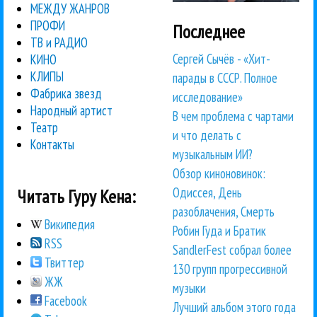
МЕЖДУ ЖАНРОВ
ПРОФИ
Последнее
ТВ и РАДИО
Сергей Сычёв - «Хит-
КИНО
КЛИПЫ
парады в СССР. Полное
Фабрика звезд
исследование»
Народный артист
В чем проблема с чартами
Театр
и что делать с
Контакты
музыкальным ИИ?
Обзор киноновинок:
Одиссея, День
Читать Гуру Кена:
разоблачения, Смерть
Википедия
Робин Гуда и Братик
RSS
SandlerFest собрал более
Твиттер
130 групп прогрессивной
ЖЖ
музыки
Facebook
Лучший альбом этого года