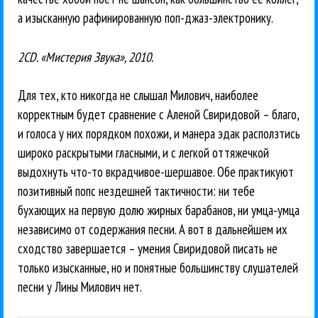
а изысканную рафинированную поп-джаз-электронику.
2CD. «Мистерия Звука», 2010.
Для тех, кто никогда не слышал Милович, наиболее
корректным будет сравнение с Аленой Свиридовой – благо,
и голоса у них порядком похожи, и манера эдак расползтись
широко раскрытыми гласными, и с легкой оттяжечкой
выдохнуть что-то вкрадчивое-шершавое. Обе практикуют
позитивный попс нездешней тактичности: ни тебе
бухающих на первую долю жирных барабанов, ни умца-умца
независимо от содержания песни. А вот в дальнейшем их
сходство завершается – умения Свиридовой писать не
только изысканные, но и понятные большинству слушателей
песни у Лины Милович нет.