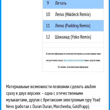
9
Летать
10
Легко (Waldeck Remix)
11
Легко (Padding Remix)
12
Шоколад (Yoko Remix)
В качестве информации по возможностям перевода на иностранные языки
следует иметь в виду
бюро переводов немецкий
язык и другие языки.
Это именно дополнительная информация.
Материальные возможности позволили сделать альбом
сразу в двух версиях – одна с отечественными
музыкантами, другая с британским электронным гуру Yoad
Nevo (работал с Duran Duran, Morcheeba, Goldfrapp).