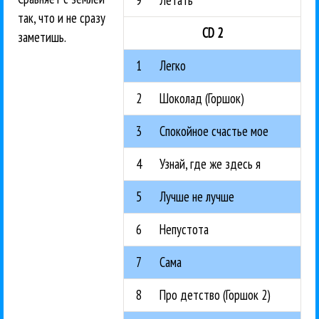
9
Летать
так, что и не сразу
CD 2
заметишь.
1
Легко
2
Шоколад (Горшок)
3
Спокойное счастье мое
4
Узнай, где же здесь я
5
Лучше не лучше
6
Непустота
7
Сама
8
Про детство (Горшок 2)