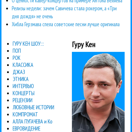
О ценности кавер-концертов на примере Антона Беляева
Релизы недели: зачем Савичева стала рокером, а «Три
дня дождя» не очень
Хибла Герзмава спела советские песни лучше оригинала
Гуру Кен
ГУРУ КЕН ШОУ:::
ПОП
РОК
КЛАССИКА
ДЖАЗ
ЭТНИКА
ИНТЕРВЬЮ
КОНЦЕРТЫ
РЕЦЕНЗИИ
ЛЮБОВНЫЕ ИСТОРИИ
КОМПРОМАТ
АЛЛА ПУГАЧЕВА и Ко
ЕВРОВИДЕНИЕ