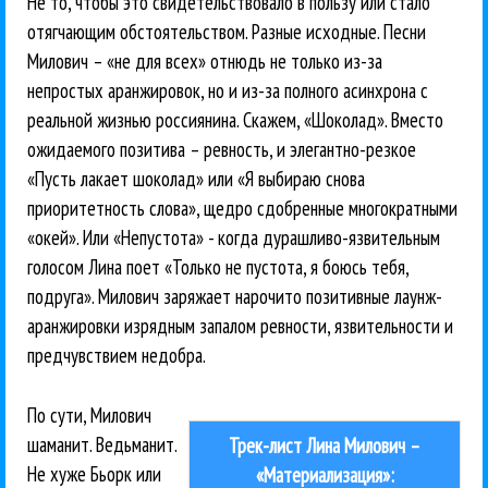
Не то, чтобы это свидетельствовало в пользу или стало
отягчающим обстоятельством. Разные исходные. Песни
Милович – «не для всех» отнюдь не только из-за
непростых аранжировок, но и из-за полного асинхрона с
реальной жизнью россиянина. Скажем, «Шоколад». Вместо
ожидаемого позитива – ревность, и элегантно-резкое
«Пусть лакает шоколад» или «Я выбираю снова
приоритетность слова», щедро сдобренные многократными
«окей». Или «Непустота» - когда дурашливо-язвительным
голосом Лина поет «Только не пустота, я боюсь тебя,
подруга». Милович заряжает нарочито позитивные лаунж-
аранжировки изрядным запалом ревности, язвительности и
предчувствием недобра.
По сути, Милович
шаманит. Ведьманит.
Трек-лист Лина Милович –
Не хуже Бьорк или
«Материализация»: