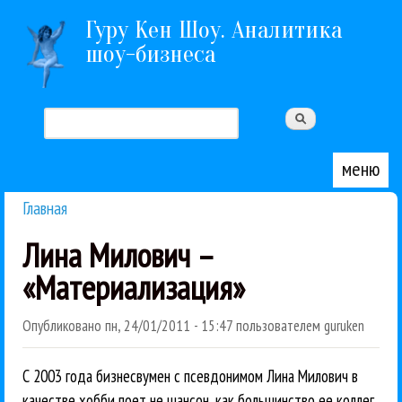
Перейти к основному содержанию
Гуру Кен Шоу. Аналитика
шоу-бизнеса
Поиск
Форма поиска
меню
Главная
Вы здесь
Лина Милович –
«Материализация»
Опубликовано
пн, 24/01/2011 - 15:47
пользователем
guruken
С 2003 года бизнесвумен с псевдонимом Лина Милович в
качестве хобби поет не шансон, как большинство ее коллег,