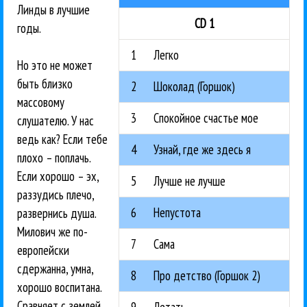
Линды в лучшие
CD 1
годы.
1
Легко
Но это не может
быть близко
2
Шоколад (Горшок)
массовому
3
Спокойное счастье мое
слушателю. У нас
ведь как? Если тебе
4
Узнай, где же здесь я
плохо – поплачь.
Если хорошо – эх,
5
Лучше не лучше
раззудись плечо,
6
Непустота
развернись душа.
Милович же по-
7
Сама
европейски
сдержанна, умна,
8
Про детство (Горшок 2)
хорошо воспитана.
Сравняет с землей