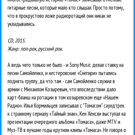
гитарные песни, которые мало кто слышал. Просто потому,
что в прокрустово ложе радиоротаций они никак не
укладывались.
CD, 2015.
Жанр: поп-рок, русский рок.
А ведь чего только не было - и Sony Music делал ставку на
песни Самойленко, и нестеровские «Снегири» пытались
поднять группу, да что там - сам Самойленко служил в
армии с Михаилом Козыревым, что впоследствии дало
карт-бланш на ротации в том козыревском еще «Нашем
Радио». Илья Кормильцев записывал с "Томасом" саундтрек
к странному сериалу «Тайный знак», Кен Хенсли выступал на
презентации очередного альбома «Томаса», даже MTV и
Муз-ТВ в лучшие годы крутили клипы «Томаса». Не говоря о