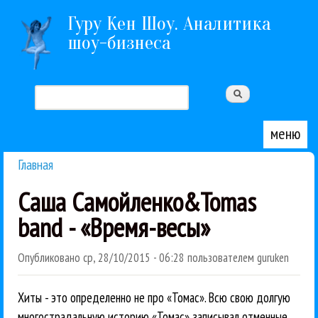
Перейти к основному содержанию
Гуру Кен Шоу. Аналитика
шоу-бизнеса
Поиск
Форма поиска
меню
Главная
Вы здесь
Саша Самойленко&Tomas
band - «Время-весы»
Опубликовано
ср, 28/10/2015 - 06:28
пользователем
guruken
Хиты - это определенно не про «Томас». Всю свою долгую
многострадальную историю «Томас» записывал отменные