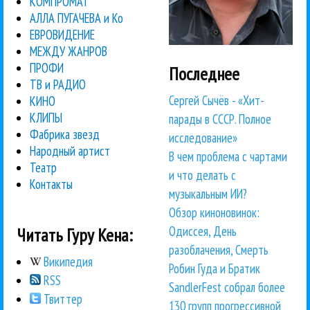
КОМПРОМАТ
АЛЛА ПУГАЧЕВА и Ко
ЕВРОВИДЕНИЕ
МЕЖДУ ЖАНРОВ
ПРОФИ
Последнее
ТВ и РАДИО
Сергей Сычёв - «Хит-
КИНО
КЛИПЫ
парады в СССР. Полное
Фабрика звезд
исследование»
Народный артист
В чем проблема с чартами
Театр
и что делать с
Контакты
музыкальным ИИ?
Обзор киноновинок:
Одиссея, День
Читать Гуру Кена:
разоблачения, Смерть
Википедия
Робин Гуда и Братик
RSS
SandlerFest собрал более
Твиттер
130 групп прогрессивной