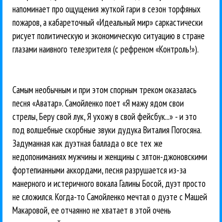
напоминает про ощущения жуткой гари в сезон торфяных
пожаров, а кабареточный «Идеальный мир» саркастически
рисует политическую и экономическую ситуацию в стране
глазами наивного телезрителя (с рефреном «Контроль!»).
Самым необычным и при этом спорным треком оказалась
песня «Аватар». Самойленко поет «Я мажу ядом свои
стрелы, Беру свой лук, Я ухожу в свой фейсбук...» - и это
под волшебные скорбные звуки дудука Виталия Погосяна.
Задуманная как дуэтная баллада о все тех же
недопониманиях мужчины и женщины с элтон-джоновскими
фортепианными аккордами, песня разрушается из-за
манерного и истеричного вокала Галины Босой, дуэт просто
не сложился. Когда-то Самойленко мечтал о дуэте с Машей
Макаровой, ее отчаянно не хватает в этой очень