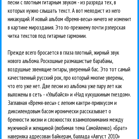
песни с плотным гитарным звуком - из разряда тех, в
которых нужно слышать текст. А вот мелодист из него
никакущий. И новый альбом «Время-весы» ничего не изменит
в картине мироздания. Это по-прежнему почти рэперская
читка текстов под гитарные гармонии.
Прежде всего бросается в глаза плотный, жирный звук
нового альбома. Роскошные размашистые барабаны,
воздушные звенящие гитары, уверенный бас. Это тот самый
качественный русский рок, про который многие уверены,
что его уже нет. Две песни из альбома уже пару лет как
выложены в сеть - «Улыбайся» и «Над кукушкиным гнездом».
Заглавная «Время-весы» с легким кантри-привкусом и
диксилендовым басом иронически рассказывает о
бренности жизни и сложностях взаимопонимания между
мужчиной и женщиной (любимая тема Самойленко). «Брат»
наверняка адресован байкерам, баллада «Август 2010»