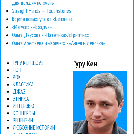
дня дождя» не очень
Straight Hands — Touchstones
Bojena вспыхнула от «Бензина»
«Маrуся» - «Воздух»
Ольга Дзусова - «Патетика»/«Триптих»
Ольга Арефьева и «Ковчег» - «Ангел и девочка»
Гуру Кен
ГУРУ КЕН ШОУ:::
ПОП
РОК
КЛАССИКА
ДЖАЗ
ЭТНИКА
ИНТЕРВЬЮ
КОНЦЕРТЫ
РЕЦЕНЗИИ
ЛЮБОВНЫЕ ИСТОРИИ