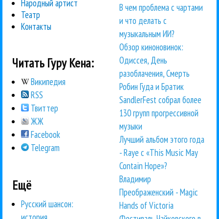
Народный артист
В чем проблема с чартами
Театр
и что делать с
Контакты
музыкальным ИИ?
Обзор киноновинок:
Одиссея, День
Читать Гуру Кена:
разоблачения, Смерть
Википедия
Робин Гуда и Братик
RSS
SandlerFest собрал более
Твиттер
130 групп прогрессивной
ЖЖ
музыки
Facebook
Лучший альбом этого года
Telegram
- Raye с «This Music May
Contain Hope»?
Владимир
Ещё
Преображенский - Magic
Русский шансон:
Hands of Victoria
история,
Фестиваль Чайковского в