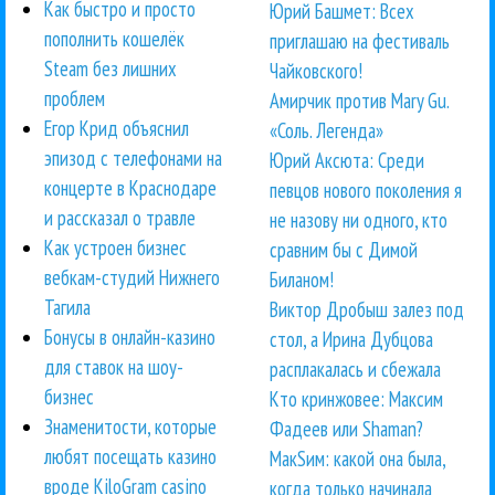
Как быстро и просто
Юрий Башмет: Всех
пополнить кошелёк
приглашаю на фестиваль
Steam без лишних
Чайковского!
проблем
Амирчик против Mary Gu.
Егор Крид объяснил
«Соль. Легенда»
эпизод с телефонами на
Юрий Аксюта: Среди
концерте в Краснодаре
певцов нового поколения я
и рассказал о травле
не назову ни одного, кто
Как устроен бизнес
сравним бы с Димой
вебкам-студий Нижнего
Биланом!
Тагила
Виктор Дробыш залез под
Бонусы в онлайн-казино
стол, а Ирина Дубцова
для ставок на шоу-
расплакалась и сбежала
бизнес
Кто кринжовее: Максим
Знаменитости, которые
Фадеев или Shaman?
любят посещать казино
МакSим: какой она была,
вроде KiloGram casino
когда только начинала