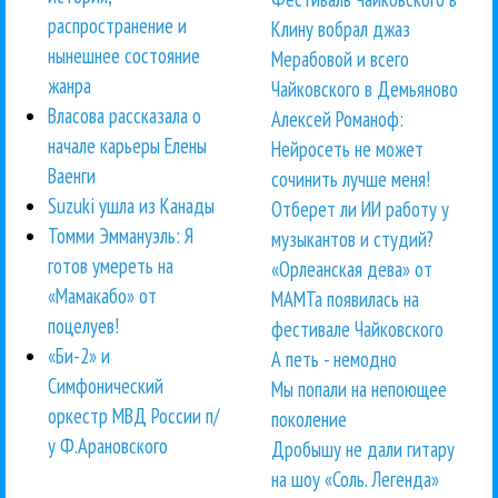
распространение и
Клину вобрал джаз
нынешнее состояние
Мерабовой и всего
жанра
Чайковского в Демьяново
Власова рассказала о
Алексей Романоф:
начале карьеры Елены
Нейросеть не может
Ваенги
сочинить лучше меня!
Suzuki ушла из Канады
Отберет ли ИИ работу у
Томми Эммануэль: Я
музыкантов и студий?
готов умереть на
«Орлеанская дева» от
«Мамакабо» от
МАМТа появилась на
поцелуев!
фестивале Чайковского
«Би-2» и
А петь - немодно
Симфонический
Мы попали на непоющее
оркестр МВД России п/
поколение
у Ф.Арановского
Дробышу не дали гитару
на шоу «Соль. Легенда»