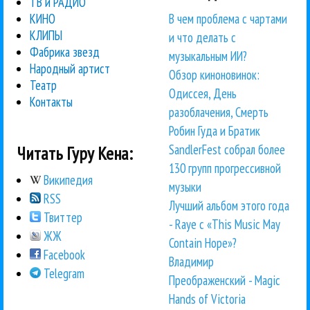
ТВ и РАДИО
В чем проблема с чартами
КИНО
КЛИПЫ
и что делать с
Фабрика звезд
музыкальным ИИ?
Народный артист
Обзор киноновинок:
Театр
Одиссея, День
Контакты
разоблачения, Смерть
Робин Гуда и Братик
SandlerFest собрал более
Читать Гуру Кена:
130 групп прогрессивной
Википедия
музыки
RSS
Лучший альбом этого года
Твиттер
- Raye с «This Music May
ЖЖ
Contain Hope»?
Facebook
Владимир
Telegram
Преображенский - Magic
Hands of Victoria