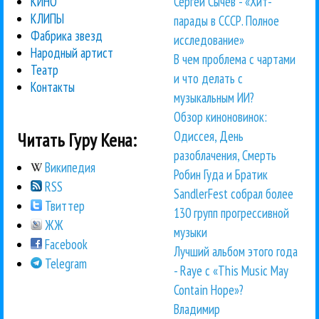
Сергей Сычёв - «Хит-
КИНО
КЛИПЫ
парады в СССР. Полное
Фабрика звезд
исследование»
Народный артист
В чем проблема с чартами
Театр
и что делать с
Контакты
музыкальным ИИ?
Обзор киноновинок:
Одиссея, День
Читать Гуру Кена:
разоблачения, Смерть
Википедия
Робин Гуда и Братик
RSS
SandlerFest собрал более
Твиттер
130 групп прогрессивной
ЖЖ
музыки
Facebook
Лучший альбом этого года
Telegram
- Raye с «This Music May
Contain Hope»?
Владимир