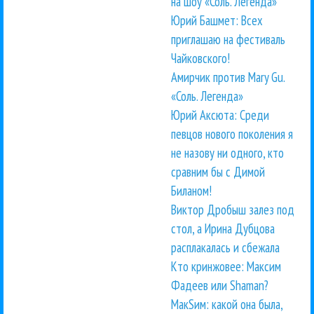
на шоу «Соль. Легенда»
Юрий Башмет: Всех
приглашаю на фестиваль
Чайковского!
Амирчик против Mary Gu.
«Соль. Легенда»
Юрий Аксюта: Среди
певцов нового поколения я
не назову ни одного, кто
сравним бы с Димой
Биланом!
Виктор Дробыш залез под
стол, а Ирина Дубцова
расплакалась и сбежала
Кто кринжовее: Максим
Фадеев или Shaman?
МакSим: какой она была,