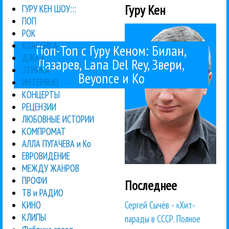
Гуру Кен
ГУРУ КЕН ШОУ:::
ПОП
РОК
КЛАССИКА
Поп-Топ с Гуру Кеном: Билан,
ДЖАЗ
Лазарев, Lana Del Rey, Звери,
ЭТНИКА
Beyonce и Ко
ИНТЕРВЬЮ
КОНЦЕРТЫ
РЕЦЕНЗИИ
ЛЮБОВНЫЕ ИСТОРИИ
КОМПРОМАТ
АЛЛА ПУГАЧЕВА и Ко
ЕВРОВИДЕНИЕ
МЕЖДУ ЖАНРОВ
ПРОФИ
Последнее
ТВ и РАДИО
Сергей Сычёв - «Хит-
КИНО
КЛИПЫ
парады в СССР. Полное