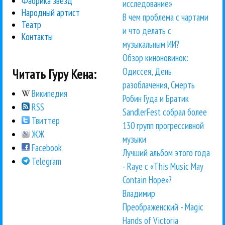
Фабрика звезд
исследование»
Народный артист
В чем проблема с чартами
Театр
и что делать с
Контакты
музыкальным ИИ?
Обзор киноновинок:
Одиссея, День
Читать Гуру Кена:
разоблачения, Смерть
Википедия
Робин Гуда и Братик
RSS
SandlerFest собрал более
Твиттер
130 групп прогрессивной
ЖЖ
музыки
Facebook
Лучший альбом этого года
Telegram
- Raye с «This Music May
Contain Hope»?
Владимир
Преображенский - Magic
Hands of Victoria