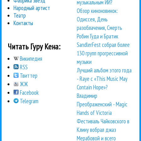
Фабрика звезд
музыкальным ИИ?
Народный артист
Обзор киноновинок:
Театр
Одиссея, День
Контакты
разоблачения, Смерть
Робин Гуда и Братик
SandlerFest собрал более
Читать Гуру Кена:
130 групп прогрессивной
Википедия
музыки
RSS
Лучший альбом этого года
Твиттер
- Raye с «This Music May
ЖЖ
Contain Hope»?
Facebook
Владимир
Telegram
Преображенский - Magic
Hands of Victoria
Фестиваль Чайковского в
Клину вобрал джаз
Мерабовой и всего