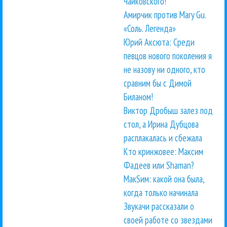
Чайковского!
Амирчик против Mary Gu.
«Соль. Легенда»
Юрий Аксюта: Среди
певцов нового поколения я
не назову ни одного, кто
сравним бы с Димой
Биланом!
Виктор Дробыш залез под
стол, а Ирина Дубцова
расплакалась и сбежала
Кто кринжовее: Максим
Фадеев или Shaman?
МакSим: какой она была,
когда только начинала
Звукачи рассказали о
своей работе со звездами