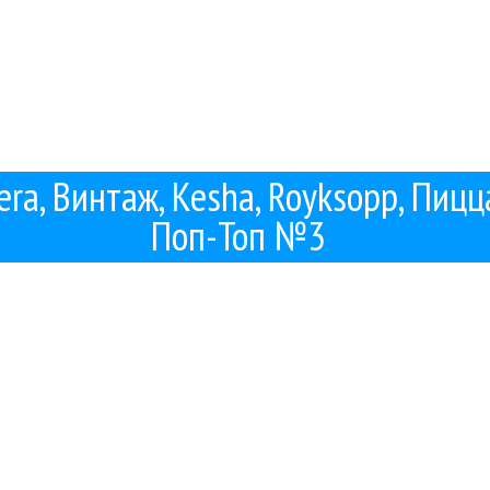
era, Винтаж, Kesha, Royksopp, Пицца
Поп-Топ №3