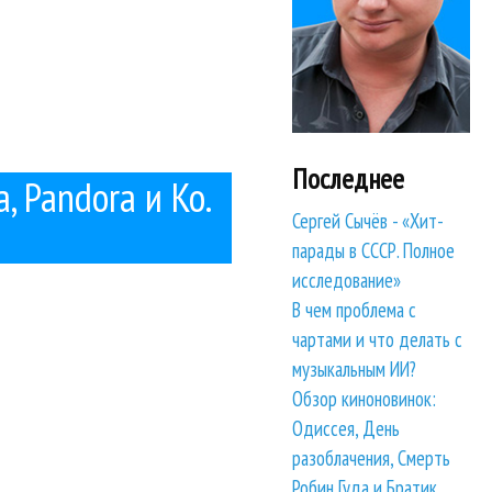
Последнее
, Pandora и Ко.
Сергей Сычёв - «Хит-
парады в СССР. Полное
исследование»
В чем проблема с
чартами и что делать с
музыкальным ИИ?
Обзор киноновинок:
Одиссея, День
разоблачения, Смерть
Робин Гуда и Братик