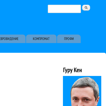
Поиск
Форма поиска
ЕВРОВИДЕНИЕ
КОМПРОМАТ
ПРОФИ
Гуру Кен
а Королёва, Лаурита,...