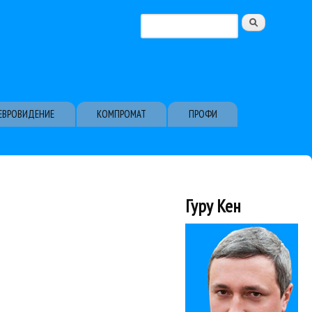
Поиск
Форма поиска
ЕВРОВИДЕНИЕ
КОМПРОМАТ
ПРОФИ
Гуру Кен
обсуждение с ведущими программы...