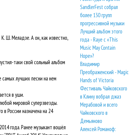
SandlerFest собрал
более 130 групп
прогрессивной музыки
Лучший альбом этого
. Ш. Меладзе. А он, как известно,
года - Raye с «This
Music May Contain
Hope»?
пустил-таки свой сольный альбом
Владимир
Преображенский - Magic
 самых лучших песни на нем
Hands of Victoria
Фестиваль Чайковского
ается в уши.
в Клину вобрал джаз
е любой мировой суперзвезды.
Мерабовой и всего
 в России назначена на 24
Чайковского в
Демьяново
2014 года. Ранее музыкант вошёл
Алексей Романоф: