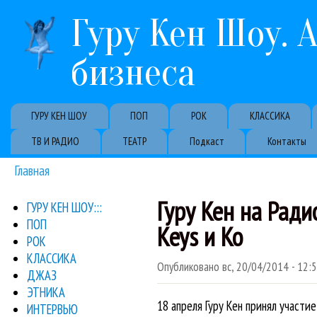
Гуру Кен Шоу. 
бизнеса
Primary links
ГУРУ КЕН ШОУ
ПОП
РОК
КЛАССИКА
ТВ И РАДИО
ТЕАТР
Подкаст
Контакты
Главная
Вы здесь
Гуру Кен на Радио
ГУРУ КЕН ШОУ:::
ПОП
Keys и Ко
РОК
КЛАССИКА
Опубликовано
вс, 20/04/2014 - 12:
ДЖАЗ
ЭТНИКА
18 апреля Гуру Кен принял участи
ИНТЕРВЬЮ