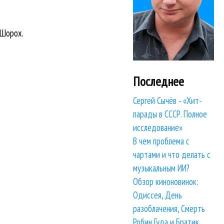
 Шорох.
Последнее
Сергей Сычёв - «Хит-
парады в СССР. Полное
исследование»
В чем проблема с
чартами и что делать с
музыкальным ИИ?
Обзор киноновинок:
Одиссея, День
разоблачения, Смерть
Робин Гуда и Братик