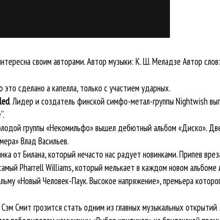
нтересна своим авторами. Автор музыки: К. Ш. Меладзе Автор слов: К
о это сделано а капелла, только с участием ударных.
led
. Лидер и создатель финской симфо-метал-группы Nightwish вы
“.
молодой группы «Некомильфо» вышел дебютный альбом «Диско». Две
мера» Влад Васильев.
инка от Билана, который нечасто нас радует новинками. Припев врез
 самый Pharrell Williams, который мелькает в каждом новом альбом
льму «Новый Человек-Паук. Высокое напряжение», премьера которого
. Сэм Смит грозится стать одним из главных музыкальных открытий 