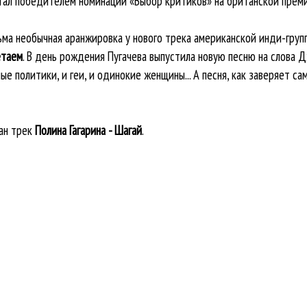
 стал победителем номинации «Выбор критиков» на британской прем
сьма необычная аранжировка у нового трека американской инди-груп
етаем
. В день рождения Пугачева выпустила новую песню на слова 
ые политики, и геи, и одинокие женщины... А песня, как заверяет с
ан трек
Полина Гагарина - Шагай
.