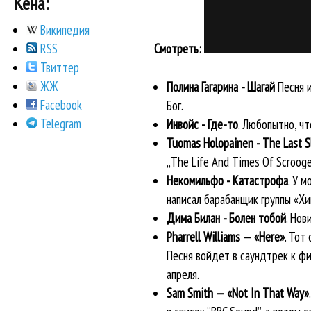
Кена:
Википедия
Смотреть:
RSS
Твиттер
ЖЖ
Полина Гагарина - Шагай
Песня и
Facebook
Бог.
Telegram
Инвойс - Где-то
. Любопытно, чт
Tuomas Holopainen - The Last S
„The Lifе And Timеs Of Scrоoge
Некомильфо - Катастрофа
. У 
написал барабанщик группы «Хи
Дима Билан - Болен тобой
. Нов
Pharrell Williams — «Here»
. Тот
Песня войдет в саундтрек к фи
апреля.
Sam Smith — «Not In That Way»