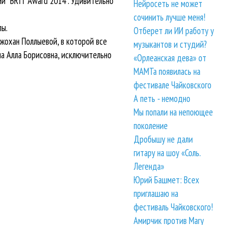
ии “BRIT Award 2014”. Удивительно
Нейросеть не может
сочинить лучше меня!
пы.
Отберет ли ИИ работу у
Джохан Поллыевой, в которой все
музыкантов и студий?
ама Алла Борисовна, исключительно
«Орлеанская дева» от
МАМТа появилась на
фестивале Чайковского
А петь - немодно
Мы попали на непоющее
поколение
Дробышу не дали
гитару на шоу «Соль.
Легенда»
Юрий Башмет: Всех
приглашаю на
фестиваль Чайковского!
Амирчик против Mary