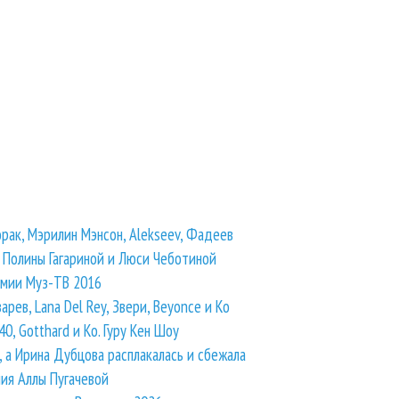
орак, Мэрилин Мэнсон, Alekseev, Фадеев
й Полины Гагариной и Люси Чеботиной
емии Муз-ТВ 2016
арев, Lana Del Rey, Звери, Beyonce и Ко
0, Gotthard и Ко. Гуру Кен Шоу
 а Ирина Дубцова расплакалась и сбежала
ия Аллы Пугачевой