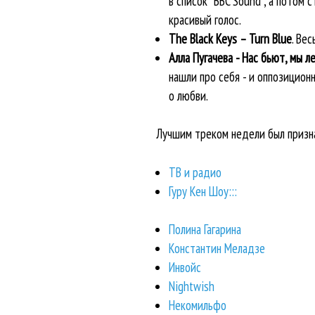
в список “BBC Sound”, а потом
красивый голос.
The Black Keys – Turn Blue
. Ве
Алла Пугачева - Нас бьют, мы л
нашли про себя - и оппозиционн
о любви.
Лучшим треком недели был призн
ТВ и радио
Гуру Кен Шоу:::
Полина Гагарина
Константин Меладзе
Инвойс
Nightwish
Некомильфо