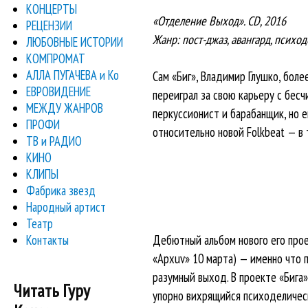
КОНЦЕРТЫ
«Отделение Выход». CD, 2016
РЕЦЕНЗИИ
Жанр: пост-джаз, авангард, психод
ЛЮБОВНЫЕ ИСТОРИИ
КОМПРОМАТ
АЛЛА ПУГАЧЕВА и Ко
Сам «Биг», Владимир Глушко, боле
ЕВРОВИДЕНИЕ
переиграл за свою карьеру с бесч
МЕЖДУ ЖАНРОВ
перкуссионист и барабанщик, но е
ПРОФИ
относительно новой Folkbeat — в 
ТВ и РАДИО
КИНО
КЛИПЫ
Фабрика звезд
Народный артист
Театр
Контакты
Дебютный альбом нового его проек
«Apxuv» 10 марта) — именно что п
разумный выход. В проекте «Бига»
Читать Гуру
упорно вихрящийся психоделическ