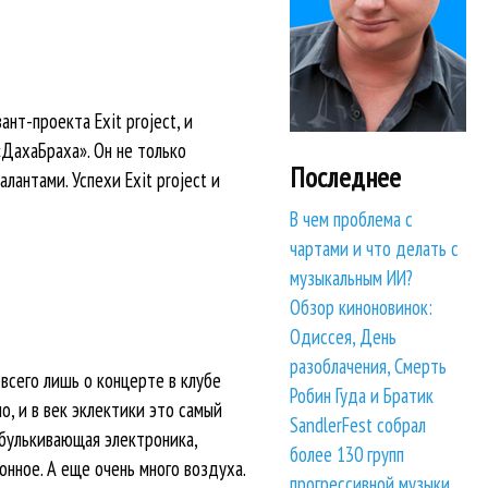
нт-проекта Exit project, и
«ДахаБраха». Он не только
Последнее
антами. Успехи Exit project и
В чем проблема с
чартами и что делать с
музыкальным ИИ?
Обзор киноновинок:
Одиссея, День
разоблачения, Смерть
всего лишь о концерте в клубе
Робин Гуда и Братик
о, и в век эклектики это самый
SandlerFest собрал
обулькивающая электроника,
более 130 групп
нное. А еще очень много воздуха.
прогрессивной музыки