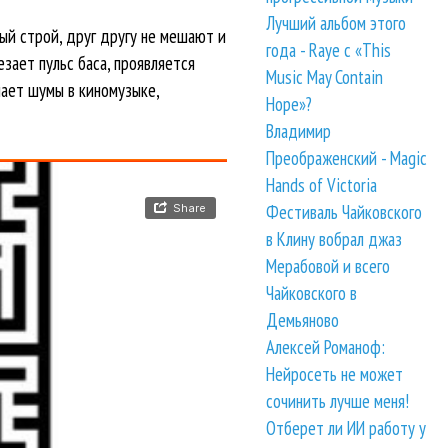
Лучший альбом этого
й строй, друг другу не мешают и
года - Raye с «This
зает пульс баса, проявляется
Music May Contain
нает шумы в киномузыке,
Hope»?
Владимир
Преображенский - Magic
Hands of Victoria
Фестиваль Чайковского
в Клину вобрал джаз
Мерабовой и всего
Чайковского в
Демьяново
Алексей Романоф:
Нейросеть не может
сочинить лучше меня!
Отберет ли ИИ работу у