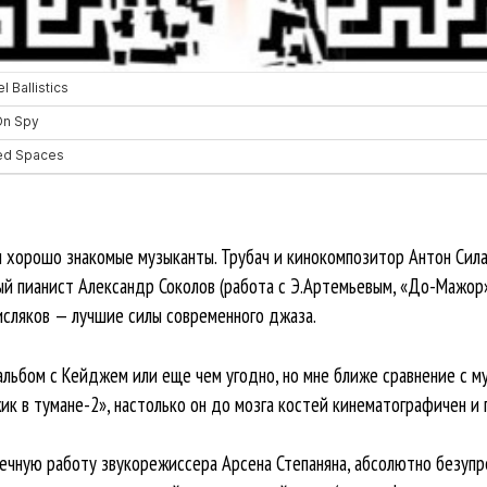
и хорошо знакомые музыканты. Трубач и кинокомпозитор Антон Сила
ый пианист Александр Соколов (работа с Э.Артемьевым, «До-Мажор», 
сляков — лучшие силы современного джаза.
альбом с Кейджем или еще чем угодно, но мне ближе сравнение с му
к в тумане-2», настолько он до мозга костей кинематографичен и г
чную работу звукорежиссера Арсена Степаняна, абсолютно безупр