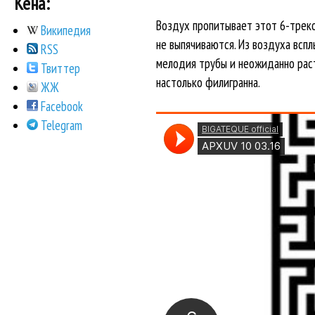
Кена:
Воздух пропитывает этот 6-трек
Википедия
не выпячиваются. Из воздуха вспл
RSS
мелодия трубы и неожиданно раств
Твиттер
настолько филигранна.
ЖЖ
Facebook
Telegram