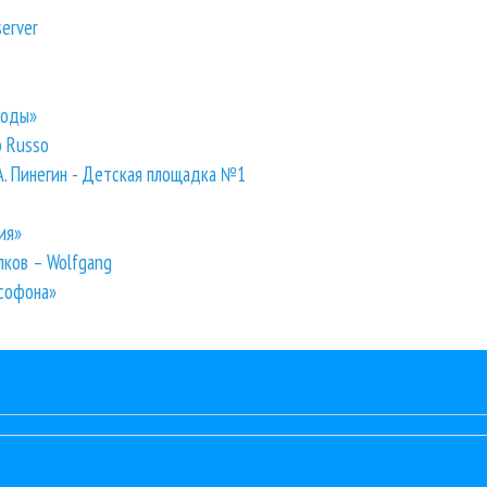
server
годы»
o Russo
 А. Пинегин - Детская площадка №1
ия»
ков – Wolfgang
ксофона»