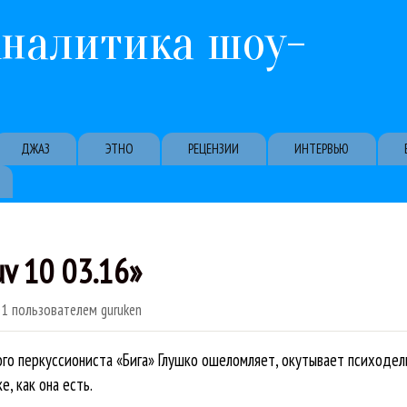
Перейти к основному содержанию
Аналитика шоу-
ДЖАЗ
ЭТНО
РЕЦЕНЗИИ
ИНТЕРВЬЮ
uv 10 03.16»
01
пользователем
guruken
го перкуссиониста «Бига» Глушко ошеломляет, окутывает психоде
, как она есть.