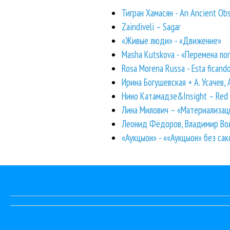
Тигран Хамасян - An Ancient Ob
Zaindiveli – Sagar
«Живые люди» - «Движение»
Masha Kutskova - «Перемена по
Rosa Morena Russa - Esta ficand
Ирина Богушевская + А. Усачев,
Нино Катамадзе&Insight – Red
Лина Милович – «Материализац
Леонид Фёдоров, Владимир Вол
«Аукцыон» - ««Аукцыон» без са