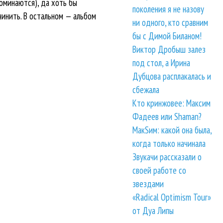
оминаются), да хоть бы
поколения я не назову
инить. В остальном — альбом
ни одного, кто сравним
бы с Димой Биланом!
Виктор Дробыш залез
под стол, а Ирина
Дубцова расплакалась и
сбежала
Кто кринжовее: Максим
Фадеев или Shaman?
МакSим: какой она была,
когда только начинала
Звукачи рассказали о
своей работе со
звездами
«Radical Optimism Tour»
от Дуа Липы