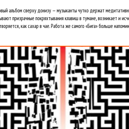
овый альбом сверху донизу — музыканты чутко держат медитативны
ывают призрачные покряхтывания клавиш в тумане, возникает и исче
оряется, как сахар в чае. Работа же самого «Бига» больше напоми