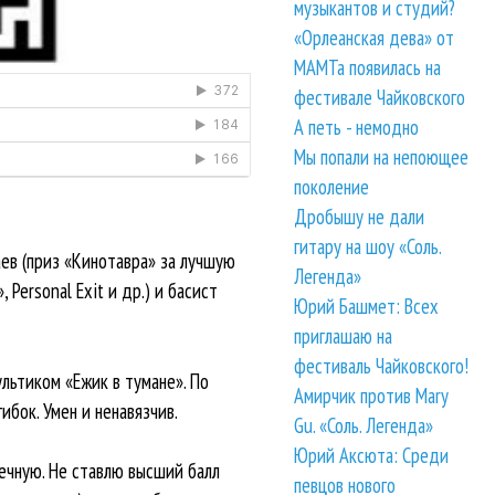
музыкантов и студий?
«Орлеанская дева» от
МАМТа появилась на
фестивале Чайковского
А петь - немодно
Мы попали на непоющее
поколение
Дробышу не дали
гитару на шоу «Соль.
ев (приз «Кинотавра» за лучшую
Легенда»
Personal Exit и др.) и басист
Юрий Башмет: Всех
приглашаю на
фестиваль Чайковского!
льтиком «Ежик в тумане». По
Амирчик против Mary
ибок. Умен и ненавязчив.
Gu. «Соль. Легенда»
Юрий Аксюта: Среди
ечную. Не ставлю высший балл
певцов нового