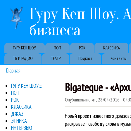
Гуру Кен Шоу. 
бизнеса
Primary links
ГУРУ КЕН ШОУ
ПОП
РОК
КЛАССИКА
ТВ И РАДИО
ТЕАТР
Подкаст
Контакты
Главная
Вы здесь
Bigateque - «Apx
ГУРУ КЕН ШОУ:::
ПОП
РОК
Опубликовано
чт, 28/04/2016 - 04:
КЛАССИКА
ДЖАЗ
Новый проект известного джазово
ЭТНИКА
раскрывает свободу слова в музыке
ИНТЕРВЬЮ