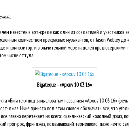
елика.
е чем известен в арт-среде как один из создателей и участников ава
исленным количеством прекрасных музыкантов, от Jason Webley до 
ще и композитор, и в значительной мере наделен продюсерскими тал
том числе оттуда.
Bigateque - «Apxuv 10 03.16»
та «Бигатек» под замысловатым названием «Apxuv 10 03.16» (речь 
ост-джаз. Ныне принято под этим словом обозначать все, что угодн
 все плавно перетекает из всего: скандинавский холодный джаз, п
ий прог-рок, фри-джаз, подвывающий терменвокс, даже нечто сало