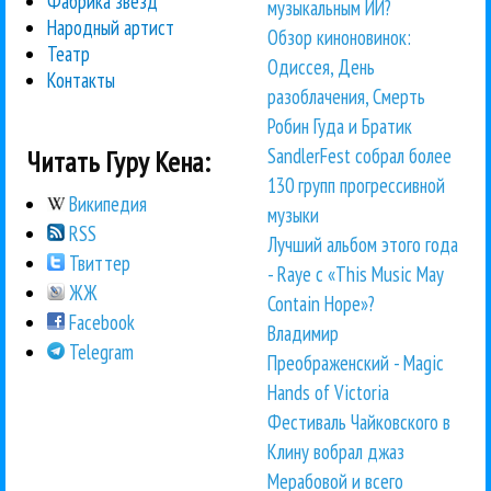
Фабрика звезд
музыкальным ИИ?
Народный артист
Обзор киноновинок:
Театр
Одиссея, День
Контакты
разоблачения, Смерть
Робин Гуда и Братик
SandlerFest собрал более
Читать Гуру Кена:
130 групп прогрессивной
Википедия
музыки
RSS
Лучший альбом этого года
Твиттер
- Raye с «This Music May
ЖЖ
Contain Hope»?
Facebook
Владимир
Telegram
Преображенский - Magic
Hands of Victoria
Фестиваль Чайковского в
Клину вобрал джаз
Мерабовой и всего