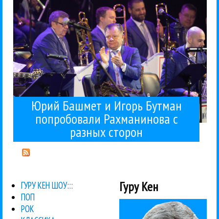
Рахманинова с разных
Бутман попробовали
Юрий Башмет и Игорь
Юрий Башмет и Игорь Бутман
попробовали Рахманинова с
разных сторон
Гуру Кен
ГУРУ КЕН ШОУ:::
ПОП
РОК