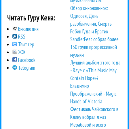
музыкальным ИИ?
Обзор киноновинок:
Одиссея, День
Читать Гуру Кена:
разоблачения, Смерть
Википедия
Робин Гуда и Братик
RSS
SandlerFest собрал более
Твиттер
130 групп прогрессивной
ЖЖ
музыки
Facebook
Лучший альбом этого года
Telegram
- Raye с «This Music May
Contain Hope»?
Владимир
Преображенский - Magic
Hands of Victoria
Фестиваль Чайковского в
Клину вобрал джаз
Мерабовой и всего