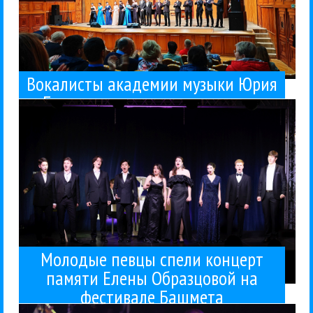
Вокалисты академии музыки Юрия
каким-то чудом...
необычное — Морской вокзал Сочи, зал «Чайка»,
искусств Юрия Башмета в Сочи. И место
Башмета показали мастерство
рамках XVII Зимнего международного фестиваля
Гала-концерт памяти Елены Образцовой прошел в
Зимний фестиваль искусств в Сочи
Классика
Концерты
24 / 02 / 2024
Башмета
Образцовой на фестивале
концерт памяти Елены
Молодые певцы спели
Молодые певцы спели концерт
памяти Елены Образцовой на
которой...
фестивале Башмета
идея «классика встречает джаз», под лозунгом
самый спорный их совместный концерт. Вообще
вместе, и даже тут, в Сочи. В этот раз случился
Юрий Башмет и Игорь Бутман много раз играли
Классика
Концерты
Солисты Москвы
Джаз
Зимний фестиваль искусств в Сочи
Игорь Бутман
23 / 02 / 2024
сторон