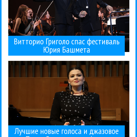
Витторио Григоло спас фестиваль
Юрия Башмета
одаренные вокалисты...
у Петра Востокова. Лучшие новые голоса — это
специальное шоу Большого джазового оркестра п/
можно было услышать лучшие новые голоса и
На сочинском Зимнем фестивале Юрия Башмета
Концерты
Петр Востоков
Джаз
Зимний фестиваль искусств в Сочи
Классика
28 / 02 / 2026
Башмета
Востокова на фестивале
джазовое шоу Петра
Лучшие новые голоса и
Лучшие новые голоса и джазовое