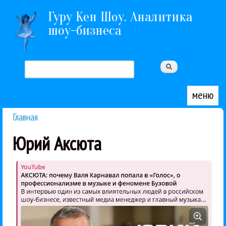
Перейти к основному содержанию
Гуру Кен Шоу. Аналитика
шоу-бизнеса
Поиск
Форма поиска
меню
Главная
Вы здесь
Юрий Аксюта
треками. А нам из Франции...
потому что первым начал говорить между
видео удалено). «Я был первым диджеем в России,
интервью Родиону Чепелю (в настоящее время
Юрий Аксюта неожиданно дал откровенное
Аксюта
Интервью
Первый канал
Профи
ТВ и радио
Юрий
04 / 06 / 2026
Биланом!
сравним бы с Димой
назову ни одного, кто
нового поколения я не
Юрий Аксюта: Среди певцов