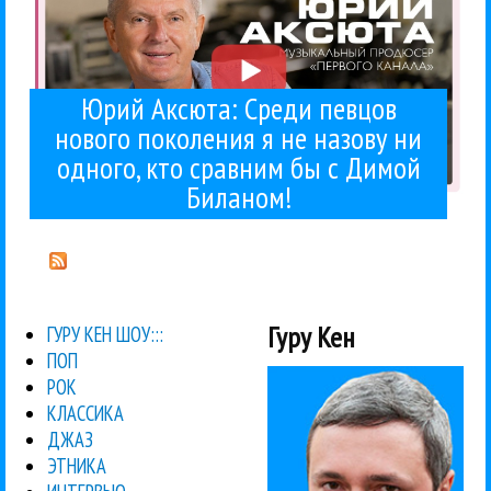
Юрий Аксюта: Среди певцов
нового поколения я не назову ни
одного, кто сравним бы с Димой
Биланом!
Гуру Кен
ГУРУ КЕН ШОУ:::
ПОП
РОК
КЛАССИКА
ДЖАЗ
ЭТНИКА