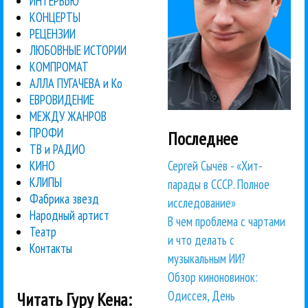
ИНТЕРВЬЮ
КОНЦЕРТЫ
РЕЦЕНЗИИ
ЛЮБОВНЫЕ ИСТОРИИ
КОМПРОМАТ
АЛЛА ПУГАЧЕВА и Ко
ЕВРОВИДЕНИЕ
МЕЖДУ ЖАНРОВ
ПРОФИ
Последнее
ТВ и РАДИО
Сергей Сычёв - «Хит-
КИНО
КЛИПЫ
парады в СССР. Полное
Фабрика звезд
исследование»
Народный артист
В чем проблема с чартами
Театр
и что делать с
Контакты
музыкальным ИИ?
Обзор киноновинок:
Одиссея, День
Читать Гуру Кена: