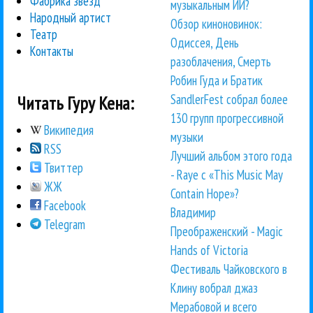
Фабрика звезд
музыкальным ИИ?
Народный артист
Обзор киноновинок:
Театр
Одиссея, День
Контакты
разоблачения, Смерть
Робин Гуда и Братик
SandlerFest собрал более
Читать Гуру Кена:
130 групп прогрессивной
Википедия
музыки
RSS
Лучший альбом этого года
Твиттер
- Raye с «This Music May
ЖЖ
Contain Hope»?
Facebook
Владимир
Telegram
Преображенский - Magic
Hands of Victoria
Фестиваль Чайковского в
Клину вобрал джаз
Мерабовой и всего